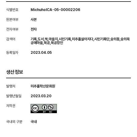
식별번호
MichuholCA-05-00002206
원본여부
사본
전자여부
전자
검색어
기록,도서,책,마을지,시민기록,미추홀살아지다,시민기록단,숭의동,숭의목
공예마을,목공,목공장인
등록일자
2023.04.05
생산정보
발행처
미추홀학산문화원
발행년월일
2023.03.20
저작권
국내외 구분
국내