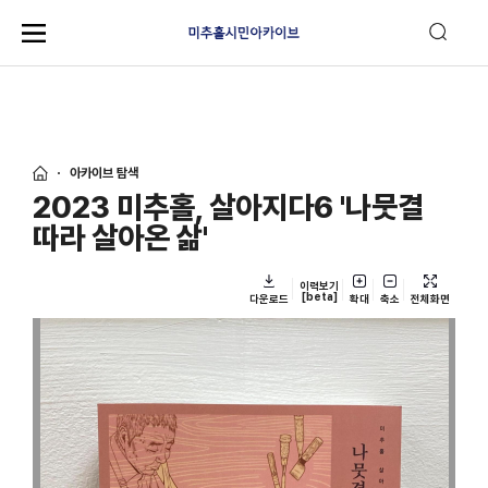
아카이브 탐색
2023 미추홀, 살아지다6 '나뭇결
따라 살아온 삶'
이력보기
[beta]
다운로드
확대
축소
전체화면