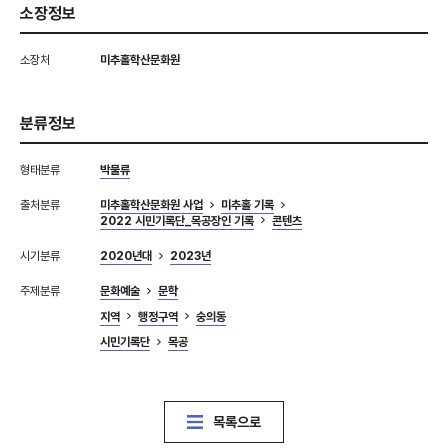
소장정보
소장처
미추홀학산문화원
분류정보
형태분류
박물류
출처분류
미추홀학산문화원 사업
미추홀 기록
2022 시민기록단_목공장인 기록
콘텐츠
시기분류
2020년대
2023년
주제분류
문화예술
문학
지역
행정구역
숭의동
시민기록단
목공
목록으로