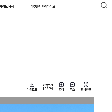
카이브 탐색
미추홀시민아카이브
이력보기
[beta]
다운로드
확대
축소
전체화면