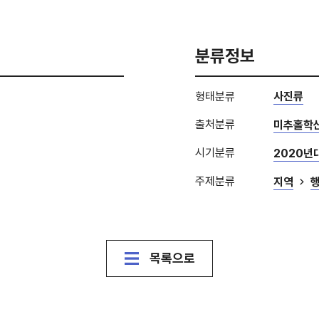
분류정보
형태분류
사진류
출처분류
미추홀학
시기분류
2020년
주제분류
지역
목록으로