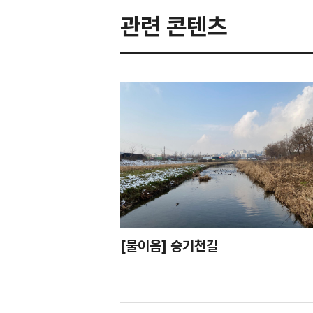
관련 콘텐츠
[물이음] 승기천길