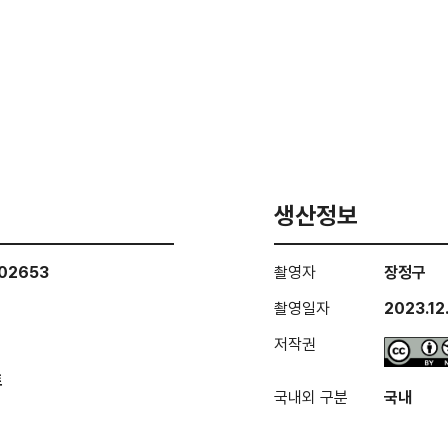
생산정보
002653
촬영자
장정구
촬영일자
2023.12
저작권
트
국내외 구분
국내