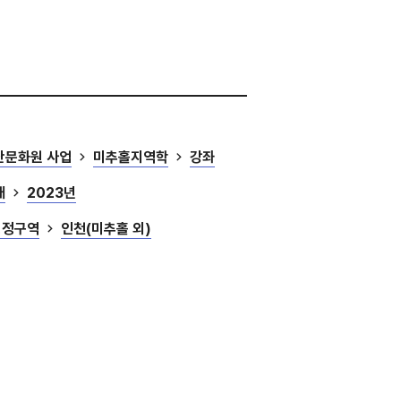
산문화원 사업
미추홀지역학
강좌
대
2023년
행정구역
인천(미추홀 외)