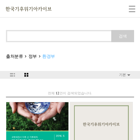
검색
출처분류
정부
환경부
기본
전체
12
건이 검색되었습니다.