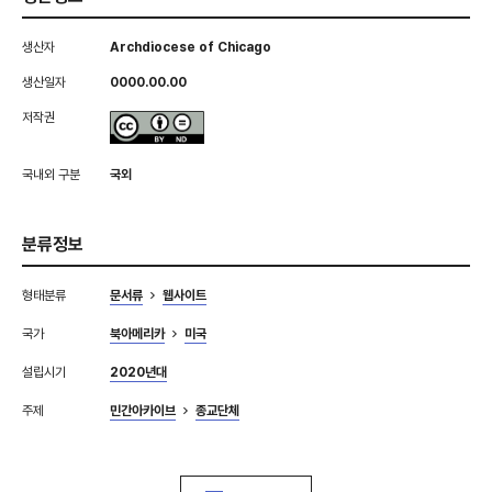
생산자
Archdiocese of Chicago
생산일자
0000.00.00
저작권
국내외 구분
국외
분류정보
형태분류
문서류
웹사이트
국가
북아메리카
미국
설립시기
2020년대
주제
민간아카이브
종교단체