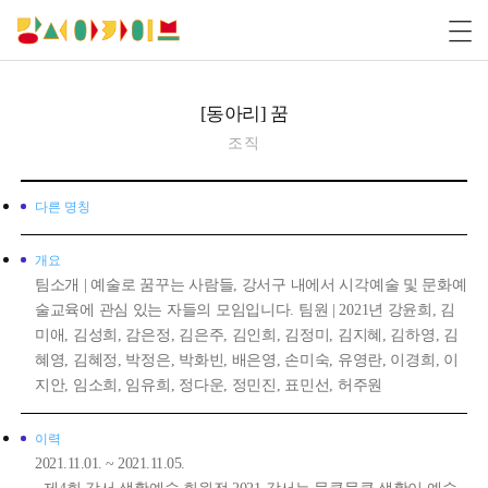
[동아리] 꿈
조직
다른 명칭
개요
팀소개 | 예술로 꿈꾸는 사람들, 강서구 내에서 시각예술 및 문화예
술교육에 관심 있는 자들의 모임입니다. 팀원 | 2021년 강윤희, 김
미애, 김성희, 감은정, 김은주, 김인희, 김정미, 김지혜, 김하영, 김
혜영, 김혜정, 박정은, 박화빈, 배은영, 손미숙, 유영란, 이경희, 이
지안, 임소희, 임유희, 정다운, 정민진, 표민선, 허주원
이력
2021.11.01. ~ 2021.11.05.