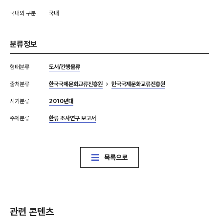
국내외 구분
국내
분류정보
형태분류
도서/간행물류
출처분류
한국국제문화교류진흥원
한국국제문화교류진흥원
시기분류
2010년대
주제분류
한류 조사연구 보고서
목록으로
관련 콘텐츠