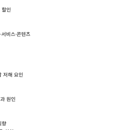
 할인
서비스·콘텐츠
태
도
저해 요인
과 원인
의향