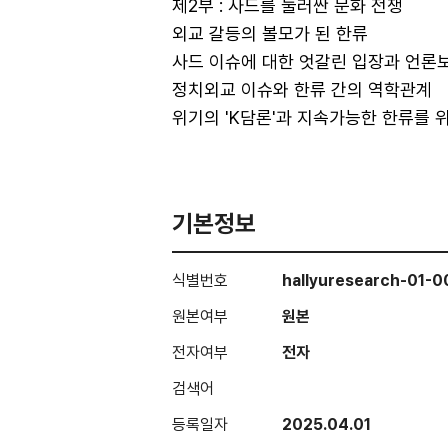
제2부 : 사드를 둘러싼 문화 전쟁
외교 갈등의 볼모가 된 한류
사드 이슈에 대한 엇갈린 입장과 언론
정치외교 이슈와 한류 간의 역학관계
위기의 'K담론'과 지속가능한 한류를 
기본정보
식별번호
hallyuresearch-01-
원본여부
원본
전자여부
전자
검색어
등록일자
2025.04.01