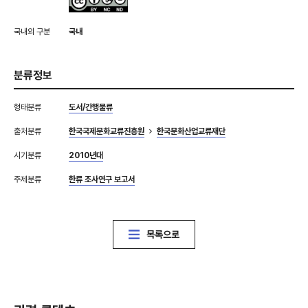
국내외 구분
국내
분류정보
형태분류
도서/간행물류
출처분류
한국국제문화교류진흥원
한국문화산업교류재단
시기분류
2010년대
주제분류
한류 조사연구 보고서
목록으로