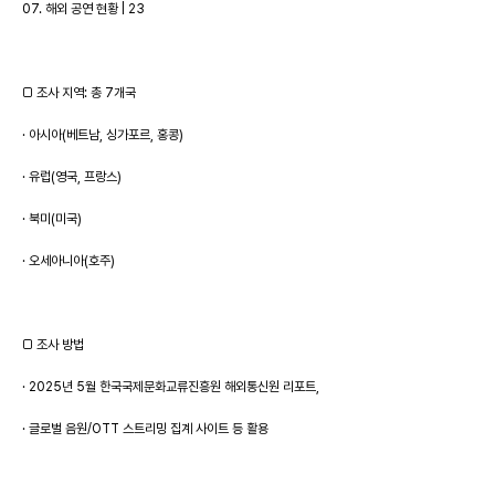
07. 해외 공연 현황 | 23
□ 조사 지역: 총 7개국
· 아시아(베트남, 싱가포르, 홍콩)
· 유럽(영국, 프랑스)
· 북미(미국)
· 오세아니아(호주)
□ 조사 방법
· 2025년 5월 한국국제문화교류진흥원 해외통신원 리포트,
· 글로벌 음원/OTT 스트리밍 집계 사이트 등 활용