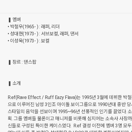
❚ 멤버

• 박철우(1965- ) : 래퍼, 리더

• 성대현(1973- ) : 서브보컬, 래퍼, 댄서

• 이성욱(1973- ) : 보컬

❚ 장르 : 댄스팝

❚ 소개

R.ef(Rave Effect / Ruff Eazy Flava)는 1995년 3월에 데뷔한
으로 이루어진 남성 3인조 아이돌 보이그룹으로 1990년대 중반 당
스타일의 음악을 선보이며 1995~96년 선풍적인 인기를 끌었다. 소
획. 그룹 멤버들 물론이고 매니저를 비롯해 심지어는 소속사 사장까지
신들로 구성된 특이한 케이스였다.  R.ef 결성 이전에 멤버 3명 모두