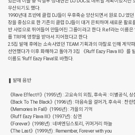
었는데 이들 중 박철우 성대현은 DJ DOC로 데뷔할 계획이었지만 
무산되기도 했다.

1990년대 초반에 클럽 DJ들이 우후죽순 양산되면서 원로 DJ 였던 
장을 중심으로 한 기존의 클럽 DJ들이 대거 은퇴하며 새로운 활로
반 사업으로 뛰어들어 만들어진 그룹이라고 한다. R.ef라는 이름은
룹 TRF에 영향을 받아서 지어졌다고 한다. 

2.5집 발매 후에는 소속사였던 TEAM 기획과의 마찰로 인해 계약파
선언했다가 이후 화해하고 돌아가 3집 《Ruff Eazy Flava Ⅲ》를 
이름도 'Ruff Eazy Flava'로 바꿨다.

❚ 발매 음반

《Rave Effect!!》(1995년) : 고요속의 외침, 후속곡 : 이별공식, 상
《Back To The Black》(1996년) : 마음속을 걸어가, 후속곡 : 찬란
《Memories In Fall》(1996년) : 가을의 기억

《Ruff Eazy Flava Ⅲ》(1997년) : 심연

《Forever》(1998년) : 네버엔딩스토리, 귀머거리 하늘

《The Last》(1999년) : Remember, Forever with you
