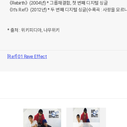
《Rebirth》(2004년) * 그룹재결합, 첫 번째 디지털 싱글

《It's R.ef》(2012년) * 두 번째 디지털 싱글(수록곡 : 사랑을 모르
[R.ef] 01 Rave Effect