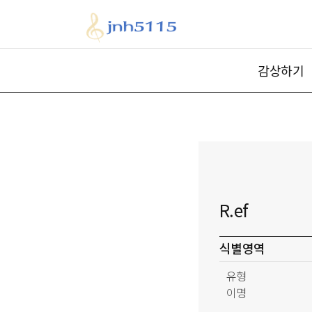
감상하기
R.ef
식별영역
유형
이명