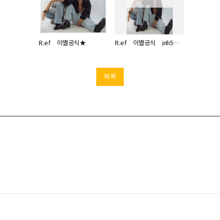
R.ef _ 이별공식★
R.ef _ 이별공식 _ jnh5115_19951230
목록