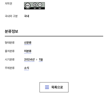
저작권
국내외 구분
국내
분류정보
형태분류
신문류
출처분류
미분류
시기분류
2024년
1월
주제분류
소식
목록으로