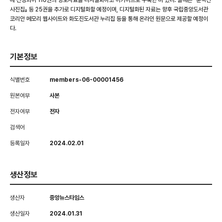
에 선정되어 116권의 향토자료를 디지털화하고 아카이브로 구축한 바 있다. 올해는 『문학산
사진집』 등 25권을 추가로 디지털화할 예정이며, 디지털화된 자료는 향후 국립중앙도서관
코리안 메모리 웹사이트와 화도진도서관 누리집 등을 통해 온라인 원문으로 제공할 예정이
다.
기본정보
식별번호
members-06-00001456
원본여부
사본
전자여부
전자
검색어
등록일자
2024.02.01
생산정보
생산자
중앙뉴스타임스
생산일자
2024.01.31