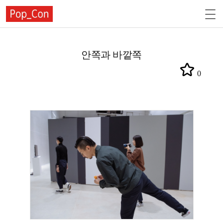
안쪽과 바깥쪽
0