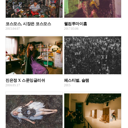
코스모스, 시장은 코스모스
웰컴투마이홈
2015.04.07
2017.03.06
진은정 X 스푼잉글리쉬
페스티벌, 슬램
2016.05.17
2015