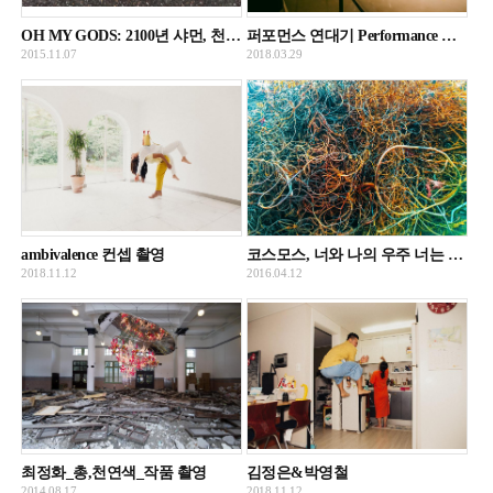
OH MY GODS: 2100년 샤먼, 천사 그리고 스토리텔러
퍼포먼스 연대기 Performance History
2015.11.07
2018.03.29
ambivalence 컨셉 촬영
코스모스, 너와 나의 우주 너는 나의 꽃
2018.11.12
2016.04.12
최정화_총,천연색_작품 촬영
김정은&박영철
2014.08.17
2018.11.12