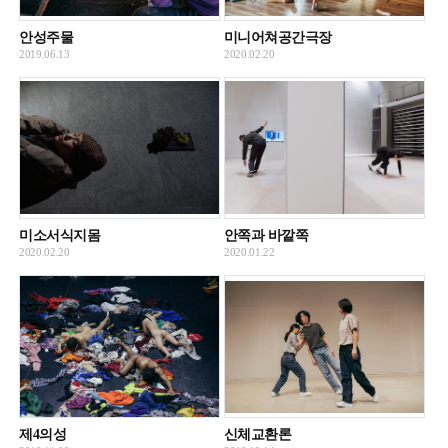
안성주물
미니어쳐공간극장
2019.06.13
2020.02.20
미소서식지몸
안쪽과 바깥쪽
2020.02.20
2020.01.22
제4의성
신체교환론