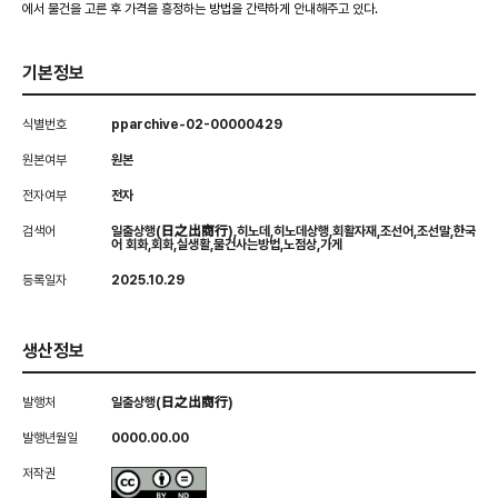
에서 물건을 고른 후 가격을 흥정하는 방법을 간략하게 안내해주고 있다.
기본정보
식별번호
pparchive-02-00000429
원본여부
원본
전자여부
전자
검색어
일출상행(日之出商行),히노데,히노데상행,회활자재,조선어,조선말,한국
어 회화,회화,실생활,물건사는방법,노점상,가게
등록일자
2025.10.29
생산정보
발행처
일출상행(日之出商行)
발행년월일
0000.00.00
저작권