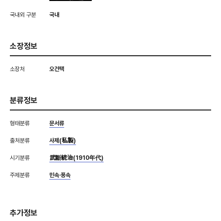
국내외 구분
국내
소장정보
소장처
오건택
분류정보
형태분류
문서류
출처분류
사제(私製)
시기분류
武斷統治(1910年代)
주제분류
민속·풍속
추가정보