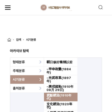
검색
시기분류
아카이브 탐색
형태분류
朝日修好條規以前
~甲申政變(1884
주제분류
年)
~光武改革(1897
시기분류
年)
~庚戌國恥(1910年
출처분류
08月 29日)
武斷統治(1910年
代)
文化統治(1920年
代)