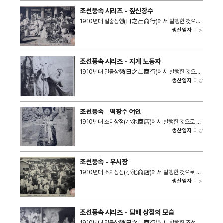
1910~1914년 사이에 발행된 자료로 추정할수 있다.
직후로 추정되는 비포장 도로 등의 모습을 확인할 수 있
조선풍속 시리즈 - 짚신장수
고, 인도교를 횡단하기 위해 진입하는 흰색 두루마기 신
사와 짐을 싣고 건너오는 우마차 모습 등도 확인할 수 있
1910년대 일출상행(日之出商行)에서 발행한 것으로
다.
추정되는 조선풍속 사진그림엽서 시리즈 중 짚신 판매상
생산일자
미상
의 모습을 담은 자료이다. 수많은 인파와 함께 다양한 형
태의 짚신을 판매하는 상인 다수의 모습을 확인할 수 있
다. 나아가 판매하던 장소의 배경이 커다란 돌기둥과 높
은 대문이 위치한 곳으로 보아 관청 앞 벼룩시장 같은 형
조선풍속 시리즈 - 지게 노동자
태의 판매처인 것을 유추할 수 있다.
1910년대 일출상행(日之出商行)에서 발행한 것으로
추정되는 조선풍속 시리즈 사진그림엽서 중 지게 노동자
생산일자
미상
모습이 수록된 자료이다. 노쇠한 지게꾼이 사진관 내 배
경을 두고 촬영한 의도된 피사체로 보여진다. 일반적인
지게 노동자 모습과 달리 늙고 허름한 모습을 일부러 촬
영한 후 사진그림엽서로 발행한 것을 추정할 수 있다.
조선풍속 - 떡장수 여인
1910년대 소지상점(小池商店)에서 발행한 것으로 추
정되는 조선풍속 사진그림엽서 중 떡장수 여인 모습이
생산일자
미상
담긴 자료이다. 어린 모습의 소녀가 무거운 옹기 형태의
소쿠리를 머리에 짊어진 모습을 확인할 수 있다.
조선풍속 - 우시장
1910년대 소지상점(小池商店)에서 발행한 것으로 추
정되는 조선풍속 우시장 사진그림엽서이다. 수많은 인파
생산일자
미상
와 소들의 모습이 담겨있다.
조선풍속 시리즈 - 담배 상점의 모습
1910년대 일출상행(日之出商行)에서 발행한 조선풍