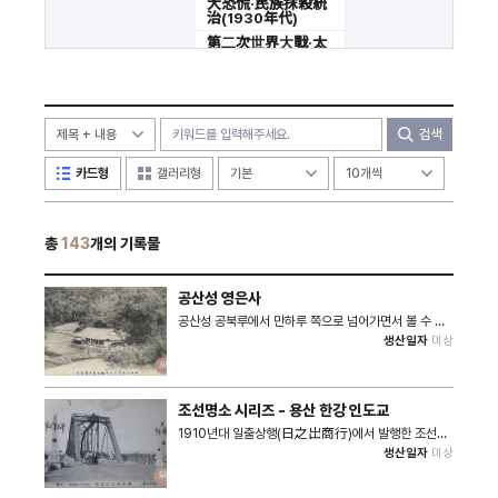
大恐慌·民族抹殺統
治(1930年代)
第二次世界大戰·太
平洋戰爭
光復以後
分類 外
검색
카드형
갤러리형
총
143
개의 기록물
공산성 영은사
공산성 공북루에서 만하루 쪽으로 넘어가면서 볼 수 있
는 영은사는 1457년 묘은사(妙隱寺)란 이름으로 창건
생산일자
미상
된 불교 사찰이다. 이 사찰은 독특하게 금강을 바라볼 수
있도록 북향 구조로 지어진 것이 특징이며, 숭유억불 정
책을 실시하던 조선시대에 창건된 사찰이라는 점도 독특
하다. 특히, 공산성은 충남의 수부로 중군영 등이 설치되
조선명소 시리즈 - 용산 한강 인도교
었던 조선시대의 대표적인 지방행정 중심지 중 하나였는
데, 그 가운데에 불교 사찰이 함께 공존하던 독특한 공간
1910년대 일출상행(日之出商行)에서 발행한 조선명
구성을 상징하는 자료이기도 하다. 나아가 본 자료는 조
소 사진그림엽서 시리즈 중 서울 용산 한강 인도교 북단
생산일자
미상
선공주부백창산양당에서도 동일한 유형의 판본으로 제
의 모습이 담긴 자료이다. 본 자료 속 한강 인도교는
작한 사진그림엽서가 존재한다. 또한 제목에 공주부와
1917년 10월 7일 최초로 개통된 모습으로 1925년 을
산성공원이라는 명칭이 표기된 것으로 보아
축대홍수 당시 소실되었다. 인도교 북단 주변에 가설된