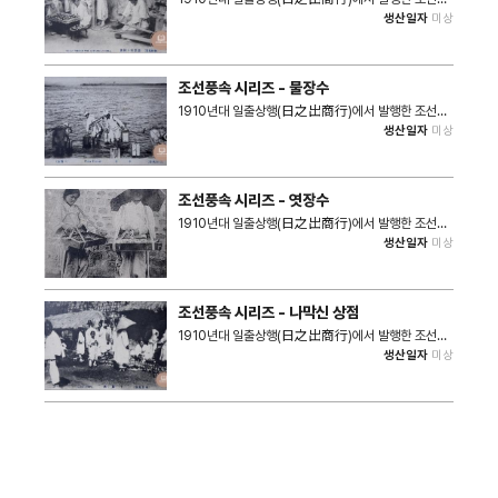
속 시리즈 사진그림엽서 중 담배 상점의 모습이 담긴 자
생산일자
미상
료이다. 하나하나 정돈한 담뱃잎을 커다란 작두로 정비
하는 상인의 모습을 확인할 수 있으며, 그 옆으로 어른과
아이가 신기한 표정으로 촬영자를 바라보는 구도가 인상
적이다.
조선풍속 시리즈 - 물장수
1910년대 일출상행(日之出商行)에서 발행한 조선풍
속 시리즈 사진그림엽서 중 강에서 물을 긷는 사람 모습
생산일자
미상
이 담긴 자료이다. 양쪽 갈고리에 물을 가득채운 물동이
를 짊어지는 모습을 확인할 수 있다.
조선풍속 시리즈 - 엿장수
1910년대 일출상행(日之出商行)에서 발행한 조선풍
속 시리즈 사진그림엽서 중 엿장수 모습이 담긴 자료이
생산일자
미상
다. 엿 상자를 짊어지고 엿을 판매하는 좌측의 어린 아이
와 삿갓 쓴 어른의 모습을 확인할 수 있다.
조선풍속 시리즈 - 나막신 상점
1910년대 일출상행(日之出商行)에서 발행한 조선풍
속 시리즈 사진그림엽서 중 성벽 옆에 위치한 나막신 상
생산일자
미상
점 모습이 담긴 자료이다. 삿갓을 쓴 사람이 나막신을 신
고 있는 모습이 담겨있고, 그 앞에 쭈그려 앉은 상인이
웃음을 짓고 있는 표정이 익살스럽게 담겨있다.