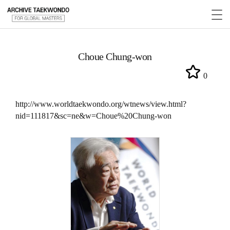
Choue Chung-won
0
http://www.worldtaekwondo.org/wtnews/view.html?
nid=111817&sc=ne&w=Choue%20Chung-won