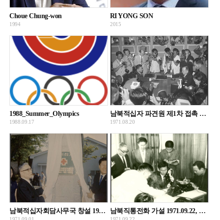
Choue Chung-won
RI YONG SON
1994
2015
1988_Summer_Olympics
남북적십자 파견원 제1차 접촉 1971.08.20, 판문점 중립국감독위원회 회의실(T1)
1988.09.17
1971.08.20
남북적십자회담사무국 창설 1971.09.01, 서울 종로구 삼청동 145번지 19호
남북직통전화 가설 1971.09.22, 판문점 자유의집
1971.09.01
1971.09.22