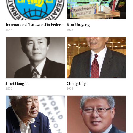
International Taekwon-Do Federation (ITF)
Kim Un-yong
1966
1973
Choi Hong-hi
Chang Ung
1966
2002