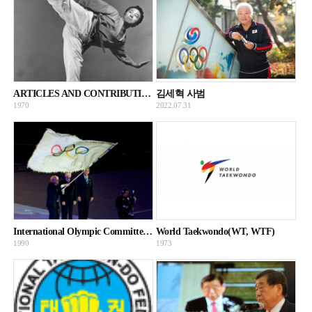
ARTICLES AND CONTRIBUTIONS BY GMKS
김세혁 사범
1970
2022.07.31
International Olympic Committee(IOC)
World Taekwondo(WT, WTF)
1990
1973