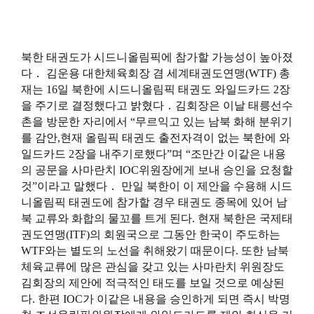
북한 태권도가 시드니올림픽에 참가할 가능성이 높아졌
다．
김운용
대한체육회장 겸 세계태권도연맹(WTF) 총
재는 16일 북한에 시드니올림픽 태권도 와일드카드 2장
을 주기로 결정했다고 밝혔다．김회장은 이날 태릉선수
촌을 방문한 자리에서 “무르익고 있는 남북 화해 분위기
를 감안,현재
올림픽 태권도
출전자격이 없는 북한에 와
일드카드 2장을 내주기로했다”며 “조만간 이같은 내용
의 공문을 사마란치 IOC위원장에게 보내 승인을 요청할
것”이라고 말했다． 만일 북한이 이 제안을 수용해 시드
니올림픽 태권도에 참가할 경우 태권도 종목에 있어 남
북 교류와 화합의 물꼬를 트게 된다. 현재 북한은 국제태
권도연맹(ITF)의 회원국으로 그동안 한국이 주도하는
WTF와는 별도의 노선을 취해왔기 때문이다. 또한 남북
체육교류에 많은 관심을 갖고 있는 사마란치 위원장도
김회장의 제안에 적극적인 태도를 보일 것으로 예상된
다. 한편 IOC가 이같은 내용을 승인하게 되면 즉시 박명