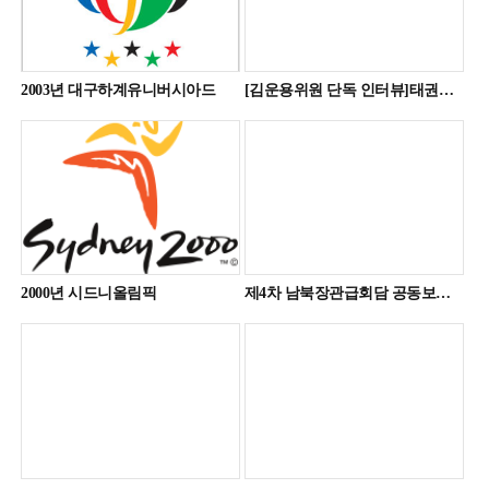
2003년 대구하계유니버시아드
[김운용위원 단독 인터뷰]태권도 2004년에도 정식종목
2000년 시드니올림픽
제4차 남북장관급회담 공동보도문(2000.12.16)