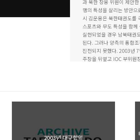
과 북한 장웅 위원이 제안한 
맹의 특성을 살리는 방안으
시 김운용은 북한태권도를 국
스포츠와 무도 특성을 함께 
실현되었을 경우 남북태권도
된다. 그러나 양측의 통합조
진전되지 못했다. 2003년 
주장을 뒤엎고 IOC 부위원
패에 대한 책임론이 일었다.
주지 않는다’는 전통을 몰랐다
화 계열의 ITF가 2004
했다. 최홍희의 후임으로 북한
화는 남한을 선택하고 북한과 
국회의원과 세계태권도연맹 
감됐다.56 남북이 주도하는
중단되었다.
2003년 대구합의