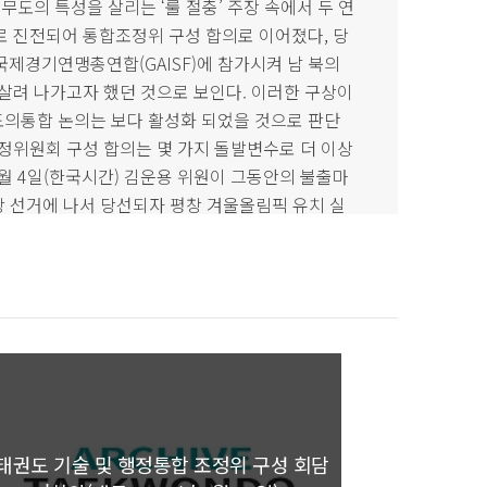
무도의 특성을 살리는 ‘룰 절충’ 주장 속에서 두 연
로 진전되어 통합조정위 구성 합의로 이어졌다, 당
제경기연맹총연합(GAISF)에 참가시켜 남 북의
살려 나가고자 했던 것으로 보인다. 이러한 구상이
의통합 논의는 보다 활성화 되었을 것으로 판단
정위원회 구성 합의는 몇 가지 돌발변수로 더 이상
7월 4일(한국시간) 김운용 위원이 그동안의 불출마
장 선거에 나서 당선되자 평창 겨울올림픽 유치 실
54 “‘IOC는 특정지역에 두가지 선물을 한꺼번에
고 보기 어렵다”55는 것이었다. 9월 19일 최중
년 10월 남한에서 세계선수권대회를 개최한다고 발표
의 장웅 IOC 위원이 ITF 총재로 추대되자 최중
대립한 것이다. 김운용 위원은 2004년 1월 9일
총재직, 국기원 원장직을 사퇴했고 27일 구속 수
 두 연맹의 통합 논의도 더 이상 진전되지 못하고
태권도 기술 및 행정통합 조정위 구성 회담
WTF I