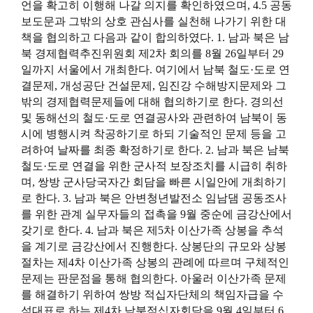
언을 확고히 이행해 나갈 의지를 확인하였으며, 4.5 공동
보도문과 그밖의 상호 관심사를 실천해 나가기 위한 대
책을 협의하고 다음과 같이 합의하였다. 1. 남과 북은 남
북 경제협력추진위원회 제2차 회의를 8월 26일부터 29
일까지 서울에서 개최한다. 여기에서 남북 철도·도로 연
결문제, 개성공단 건설문제, 임진강 수해방지문제와 그
밖의 경제협력문제들에 대해 협의하기로 한다. 경의선
및 동해선의 철도·도로 연결공사와 관련하여 남북이 동
시에 병행시켜 착공하기로 하되 기술적인 문제 등을 고
려하여 날짜를 최종 확정하기로 한다. 2. 남과 북은 남북
철도·도로 연결을 위한 군사적 보장조치를 시급히 취하
며, 쌍방 군사당국자간 회담을 빠른 시일안에 개최하기
로 한다. 3. 남과 북은 안변청년발전소 임남댐 공동조사
를 위한 관계 실무자들의 접촉을 9월 중순에 금강산에서
갖기로 한다. 4. 남과 북은 제5차 이산가족 상봉을 추석
을 계기로 금강산에서 진행한다. 상봉단의 규모와 상봉
절차는 제4차 이산가족 상봉의 관례에 따르며 구체적인
문제는 판문점을 통해 협의한다. 아울러 이산가족 문제
를 해결하기 위하여 쌍방 적십자단체의 책임자급을 수
석대표로 하는 제4차 남북적십자회담을 9월 4일부터 6