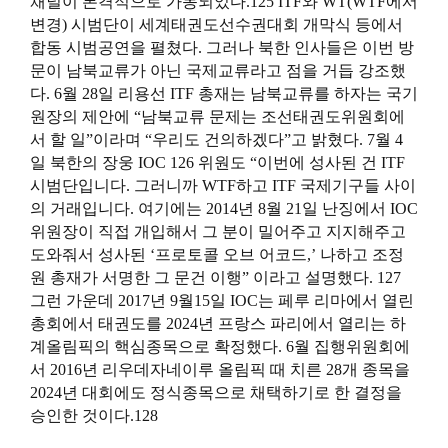
채널이 본격적으로 가동되었다.125
ITF
와 WT(WTF에서
변경) 시범단이 세계태권도선수권대회 개막식 등에서
합동 시범공연을 펼쳤다. 그러나 북한 인사들은 이번 방
문이 남북교류가 아닌 국제교류라고 점을 거듭 강조했
다. 6월 28일 리용선
ITF
총재는 남북교류를 하자는 국기
원장의 제안에 “남북교류 문제는 조선태권도위원회에
서 할 일”이라며 “우리도 건의하겠다”고 밝혔다. 7월 4
일 북한의
장웅
IOC 126 위원도 “이번에 성사된 건
ITF
시범단입니다. 그러니까 WTF하고
ITF
국제기구들 사이
의 거래입니다. 여기에는 2014년 8월 21일 난징에서 IOC
위원장이 직접 개입해서 그 분이 밀어주고 지지해주고
도와줘서 성사된 ‘프로토콜 오브 어코드,’ 나하고
조정
원
총재가 서명한 그 문건 이행” 이라고 설명했다. 127
그런 가운데 2017년 9월15일 IOC는 페루 리마에서 열린
총회에서 태권도를 2024년 프랑스 파리에서 열리는 하
계올림픽의 핵심종목으로 확정했다. 6월 집행위원회에
서 2016년 리우데자네이루 올림픽 때 치른 28개 종목을
2024년 대회에도 정식종목으로 채택하기로 한 결정을
승인한 것이다.128