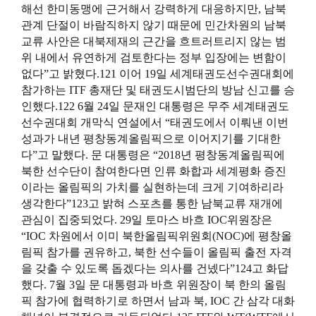
해선 한미동맹에 근거해서 강력하게 대응하지만, 남북
관계 단절이 바람직하지 않기 때문에 민간차원의 남북
교류 사안은 대북제재의 근간을 흐트러트리지 않는 범
위 내에서 유연하게 검토한다는 정부 입장에는 변함이
없다”고 밝혔다.121 이어 19일 세계태권도선수권대회에
참가하는
ITF
총재단 및 태권도시범단의 방남 신고를 승
인했다.122 6월 24일 문재인 대통령은 무주 세계태권도
선수권대회 개막식 연설에서 “태권도에서 이뤄낸 이번
성과가 내년 평창동계올림픽으로 이어지기를 기대한
다”고 말했다. 문 대통령은 “2018년 평창동계올림픽에
북한 선수단이 참여한다면 인류 화합과 세계평화 증진
이라는 올림픽의 가치를 실현하는데 크게 기여하리라
생각한다”123고 밝혀 스포츠를 통한 남북교류 재개에
관심이 집중되었다. 29일 토마스 바흐 IOC위원장은
“IOC 차원에서 이미 북한올림픽위원회(NOC)에 평창올
림픽 참가를 권유하고, 북한 선수들이 올림픽 출전 자격
을 갖출 수 있도록 돕겠다는 의사를 건넸다”124고 화답
했다. 7월 3일 문 대통령과 바흐 위원장이 북 한의 올림
픽 참가에 협력하기로 하면서 남과 북, IOC 간 삼각 대화