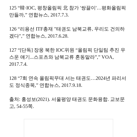
125 “韓·IOC, 평창올림픽 北 참가 '쌍끌이'…평화올림픽
만들까,” 연합뉴스, 2017.7.3.
126 “리용선 ITF총재 "태권도 남북교류, 우리도 건의하
겠다",” 연합뉴스, 2017.6.28.
127 “[단독]
장웅
북한 IOC위원 “올림픽 단일팀 추진 우
스운 얘기...스포츠와 남북교류 혼동말라”,” VOA,
2017.7.4.
128 “7회 연속 올림픽무대 서는 태권도…2024년 파리서
도 정식종목,” 연합뉴스, 2017.9.18.
출처: 홍성보(2021). 서울평양 태권도 문화융합. 교보문
고, 54-55쪽.