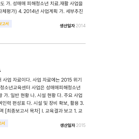
정도 가. 성매매 피해청소년 치료.재활 사업을
체평가) 4. 2014년 사업계획 가. 세부추진
영 체계 및 역할 5. 2014년 세부일정표 6. 사
보고서
생산일자
2014
요 2. 교육결과 3. 교육의 효과성 4. 교육만
1-1. 3,6개월 1-2. 1년 이후 2. 사전, 사
담자 유형 5. 조치결과 6. 사전, 사후지원 자
 결과 3. 지지모임 자체평가 IV. 우수사례 V.
료
사업 자료이다. 사업 자료에는 2015 위기
위기청소년교육센터 사업은 성매매피해청소년
가. 일반 현황 나. 시설 현황 다. 주요 사업
여인력 편성표 다. 시설 및 장비 확보, 활용 3.
역 [최종보고서 목차] I. 교육결과 보고 1. 교
이후 현황 II. 사전.사후지원 결과보고 1. 사전.
고서
생산일자
2015
담자 유형 2-2. 상담내용 및 내담자 유형 2-3.
교육 1년 후 현황 III. 지지모임 결과보고 1. 지