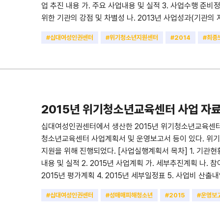
업 추진 내용 가. 주요 사업내용 및 실적 3. 사업수행 준비
위한 기관의 강점 및 차별성 나. 2013년 사업성과(기관의 자
계획 나. 교육장 등 시설 및 장비 확보, 활용 계획 다. 사업운
#십대여성인권센터
#위기청소년지원센터
#2014
#최종
업비 산출내역 [최종보고서 목차] I. 사업결과 보고 1. 교육개
#사업운영계획서
#성매매피해청소년
족도 5. 교육 자체평가 II. 사전.사후지원 결과보고 1. 교육결과표 
후지원 인원 3. 상담경로 및 내담자 유형 4. 상담내용 및 내
체평가 III. 지지모임 결과보고 1. 지지모임 개요 2. 지지모임
지원사업에 관한 개선・건의사항
2015년 위기청소년교육센터 사업 자
십대여성인권센터에서 생산한 2015년 위기청소년교육센터 
청소년교육센터 사업계획서 및 운영보고서 등이 있다. 
지원을 위해 진행되었다. [사업실행계획서 목차] 1. 기관현황 
내용 및 실적 2. 2015년 사업계획 가. 세부추진계획 나. 참
2015년 평가계획 4. 2015년 세부일정표 5. 사업비 산출내
육개요 2. 교육결과 3. 교육 효과성 4. 교육만족도 5. 교육 
#십대여성인권센터
#성매매피해청소년
#2015
#운영보
사후지원 개요 2. 사전, 사후지원 결과 2-1. 상담형태 및 내
#사업계획서
#위기청소년교육센터
조치결과 및 내담자 유형 3-1. 교육 3, 6개월 후 현황 3-2. 