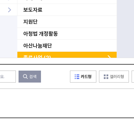
보도자료
지원단
아청법 개정활동
아산나눔재단
종료사업 (2)
상담소 SNS(Stop N Start)
검색
카드형
갤러리형
서울 성착취 피해 아동청소년 통합지원센
터
미분류