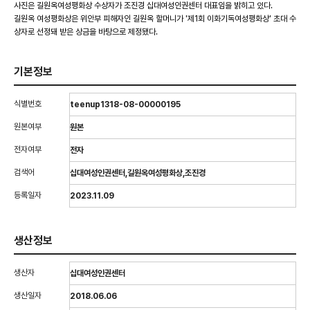
사진은 길원옥여성평화상 수상자가 조진경 십대여성인권센터 대표임을 밝히고 있다.
길원옥 여성평화상은 위안부 피해자인 길원옥 할머니가 '제1회 이화기독여성평화상' 초대 수
상자로 선정돼 받은 상금을 바탕으로 제정됐다.
기본정보
식별번호
teenup1318-08-00000195
원본여부
원본
전자여부
전자
검색어
십대여성인권센터,길원옥여성평화상,조진경
등록일자
2023.11.09
생산정보
생산자
십대여성인권센터
생산일자
2018.06.06