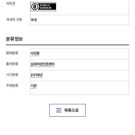
저작권
국내외 구분
국내
분류정보
형태분류
사진류
출처분류
십대여성인권센터
시기분류
2018년
주제분류
기관
목록으로