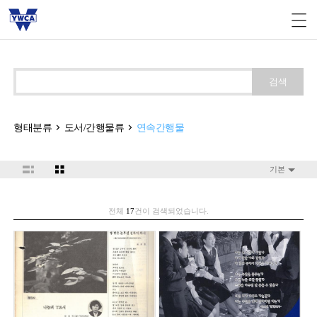
검색
형태분류
도서/간행물류
연속간행물
기본
전체
17
건이 검색되었습니다.