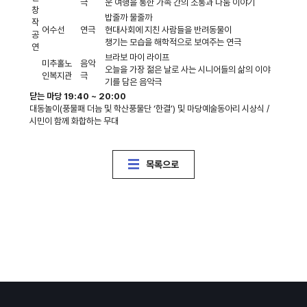
극
운 여행을 통한 가족 간의 소통과 나눔 이야기
창
밥줄까 물줄까
작
어수선
연극
현대사회에 지친 사람들을 반려동물이
공
챙기는 모습을 해학적으로 보여주는 연극
연
브라보 마이 라이프
미추홀노
음악
오늘을 가장 젊은 날로 사는 시니어들의 삶의 이야
인복지관
극
기를 담은 음악극
닫는 마당 19:40 ~ 20:00
대동놀이(풍물패 더늠 및 학산풍물단 ‘한결’) 및 마당예술동아리 시상식 /
시민이 함께 화합하는 무대
목록으로