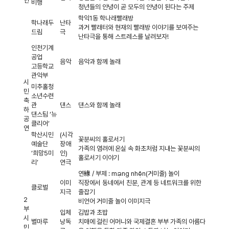
연
비행
청년들의 안녕이 곧 모두의 안녕이 된다는 주제
학익1동 학나래빨래방
학나래두
난타
과거 빨래터와 현재의 빨래방 이야기를 보여주는
드림
극
난타극을 통해 스트레스를 날려보자!
인천기계
공업
음악
음악과 함께 놀래
고등학교
관악부
시
미추홀청
민
소년수련
축
관
댄스
댄스와 함께 놀래
하
댄스팀 ‘뉴
공
클리어’
연
학산시민
(시각
꽃분씨의 홀로서기
예술단
장애
가족의 염려에 온실 속 화초처럼 지내는 꽃분씨의
‘희망5미
인)
홀로서기 이야기
리’
연극
연緣 / 부제 : mạng nhện(거미줄) 놀이
이미
직장에서 동네에서 친분, 관계 등 네트워크를 위한
클로벌
지극
줄잡기
2
비언어 거미줄 놀이 이미지극
부
입체
김밥과 초밥
시
별마루
낭독
치매에 걸린 어머니와 국제결혼 부부 가족의 아름다
민