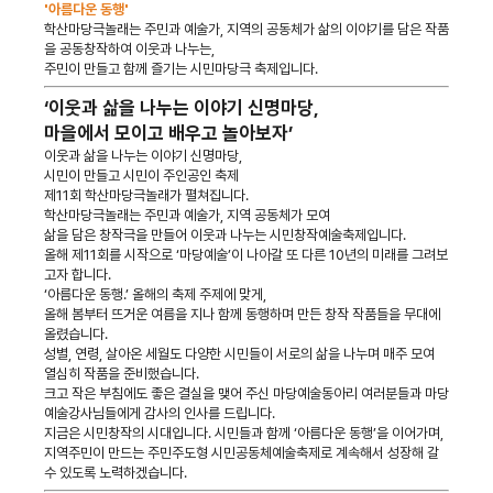
'아름다운 동행'
학산마당극놀래는 주민과 예술가, 지역의 공동체가 삶의 이야기를 담은 작품
을 공동창작하여 이웃과 나누는,
주민이 만들고 함께 즐기는 시민마당극 축제입니다.
‘이웃과 삶을 나누는 이야기 신명마당,
마을에서 모이고 배우고 놀아보자’
이웃과 삶을 나누는 이야기 신명마당,
시민이 만들고 시민이 주인공인 축제
제11회 학산마당극놀래가 펼쳐집니다.
학산마당극놀래는 주민과 예술가, 지역 공동체가 모여
삶을 담은 창작극을 만들어 이웃과 나누는 시민창작예술축제입니다.
올해 제11회를 시작으로 ‘마당예술’이 나아갈 또 다른 10년의 미래를 그려보
고자 합니다.
‘아름다운 동행.’ 올해의 축제 주제에 맞게,
올해 봄부터 뜨거운 여름을 지나 함께 동행하며 만든 창작 작품들을 무대에
올렸습니다.
성별, 연령, 살아온 세월도 다양한 시민들이 서로의 삶을 나누며 매주 모여
열심히 작품을 준비했습니다.
크고 작은 부침에도 좋은 결실을 맺어 주신 마당예술동아리 여러분들과 마당
예술강사님들에게 감사의 인사를 드립니다.
지금은 시민창작의 시대입니다. 시민들과 함께 ‘아름다운 동행’을 이어가며,
지역주민이 만드는 주민주도형 시민공동체예술축제로 계속해서 성장해 갈
수 있도록 노력하겠습니다.