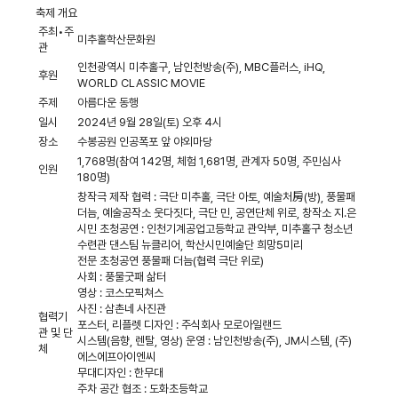
축제 개요
주최•주
미추홀학산문화원
관
인천광역시 미추홀구, 남인천방송(주), MBC플러스, iHQ,
후원
WORLD CLASSIC MOVIE
주제
아름다운 동행
일시
2024년 9월 28일(토) 오후 4시
장소
수봉공원 인공폭포 앞 야외마당
1,768명(참여 142명, 체험 1,681명, 관계자 50명, 주민심사
인원
180명)
창작극 제작 협력 : 극단 미추홀, 극단 아토, 예술처房(방), 풍물패
더늠, 예술공작소 웃다짓다, 극단 민, 공연단체 위로, 창작소 지.은
시민 초청공연 : 인천기계공업고등학교 관악부, 미추홀구 청소년
수련관 댄스팀 뉴클리어, 학산시민예술단 희망5미리
전문 초청공연 풍물패 더늠(협력 극단 위로)
사회 : 풍물굿패 삶터
영상 : 코스모픽쳐스
사진 : 삼촌네 사진관
협력기
포스터, 리플렛 디자인 : 주식회사 모로아일랜드
관 및 단
시스템(음향, 렌탈, 영상) 운영 : 남인천방송(주), JM시스템, (주)
체
에스에프아이엔씨
무대디자인 : 한무대
주차 공간 협조 : 도화초등학교