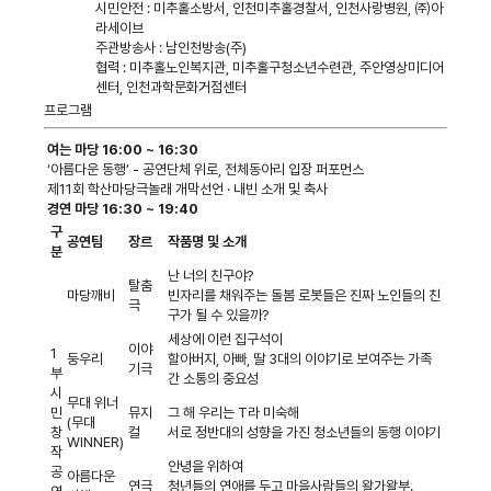
시민안전 : 미추홀소방서, 인천미추홀경찰서, 인천사랑병원, ㈜아
라세이브
주관방송사 : 남인천방송(주)
협력 : 미추홀노인복지관, 미추홀구청소년수련관, 주안영상미디어
센터, 인천과학문화거점센터
프로그램
여는 마당 16:00 ~ 16:30
‘아름다운 동행’ - 공연단체 위로, 전체동아리 입장 퍼포먼스
제11회 학산마당극놀래 개막선언 · 내빈 소개 및 축사
경연 마당 16:30 ~ 19:40
구
공연팀
장르
작품명 및 소개
분
난 너의 친구야?
탈춤
마당깨비
빈자리를 채워주는 돌봄 로봇들은 진짜 노인들의 친
극
구가 될 수 있을까?
세상에 이런 집구석이
이야
1
둥우리
할아버지, 아빠, 딸 3대의 이야기로 보여주는 가족
기극
부
간 소통의 중요성
시
무대 위너
민
뮤지
그 해 우리는 T라 미숙해
(무대
창
컬
서로 정반대의 성향을 가진 청소년들의 동행 이야기
WINNER)
작
안녕을 위하여
공
아름다운
연극
청년들의 연애를 두고 마을사람들의 왈가왈부.