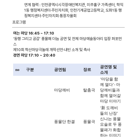
연계 협력 : 인천광역시시각장애인복지관, 미추홀구 가족센터, 학익
1동 행정복지센터·주민자치회, 인천기계공업고등학교, 도화1동 행
정복지센터·주민자치회·통장자율회
프로그램
여는 마당 16:45 ~ 17:10
‘동행 그리고 공감’ 풍물패 더늠 공연 및 전체 마당예술동아리 입장 퍼포먼
스
제10회 학산마당극놀래 개막선언·내빈 소개 및 축사
경연 마당 17:10 ~ 20:40
공연명 및
no
구분
공연팀
장르
소개
‘
마당을 함
께 열다
’-
마
마당깨비
탈춤극
당깨비들과
함께 열어갈
마당 이야기
‘
新
도깨비
들의 난장
’
신나는 풍물
풍물단 한결
풍물극
요술로 두 풍
물패가 화합
하는 이야기