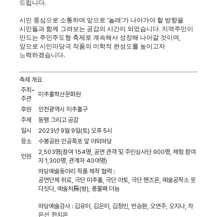
드립니다
.
시민 중심으로 소통하며 앞으로
‘
놀래
’
가 나아가야 할 방향을
시민들과 함께 그려보는 공감의 시간이 되었습니다.
지역주민이
만드는 주민주도형 축제로 계속해서 성장해 나아갈 것이며
,
앞으로 시민마당극 작품의 미학적 완성도를 높이고자
노력하겠습니다
.
축제 개요
주최•
미추홀학산문화원
주관
후원
인천광역시 미추홀구
주제
동행 그리고 공감
일시
2023년 9월 9일(토) 오후 5시
장소
수봉공원 인공폭포 앞 야외마당
2,503명(참여 154명, 공연 관객 및 주민심사단 900명, 체험 참여
인원
자 1,300명, 관계자 40여명)
마당예술동아리 작품 제작 협력 :
공연단체 위로, 극단 미추홀, 극단 아토, 극단 핸즈온, 예술공작소 웃
다짓다, 예술처房(방), 풍물패 더늠
마당예술강사 : 김유미, 김은미, 김정민, 반승환, 오연주, 오지나, 차
은선, 한지은