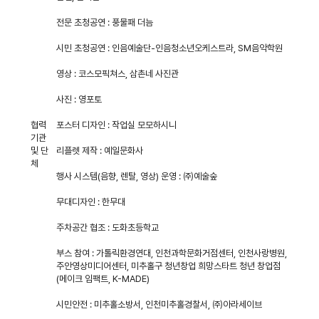
전문 초청공연 : 풍물패 더늠
시민 초청공연 : 인음예술단-인음청소년오케스트라, SM음악학원
영상 : 코스모픽쳐스, 삼촌네 사진관
사진 : 영포토
협력
포스터 디자인 : 작업실 모모하시니
기관
및 단
리플렛 제작 : 예일문화사
체
행사 시스템(음향, 렌탈, 영상) 운영 : ㈜예술숲
무대디자인 : 한무대
주차공간 협조 : 도화초등학교
부스 참여 : 가톨릭환경연대, 인천과학문화거점센터, 인천사랑병원,
주안영상미디어센터, 미추홀구 청년창업 희망스타트 청년 창업점
(메이크 임팩트, K-MADE)
시민안전 : 미추홀소방서, 인천미추홀경찰서, ㈜아라세이브