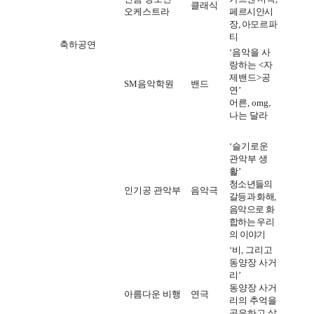
클래식
오케스트라
페르시안시
장
,
아모르파
티
축하공연
‘
음악을 사
랑하는
<
자
제밴드
>
공
SM
음악학원
밴드
연
’
어른
, omg,
나는 달라
‘
슬기로운
관악부 생
활
’
청소년들의
인기공 관악부
음악극
갈등과 화해
,
음악으로 화
합하는 우리
의 이야기
‘
비
,
그리고
동양장 사거
리
’
동양장 사거
아름다운 비행
연극
리의 추억을
공유하고 살