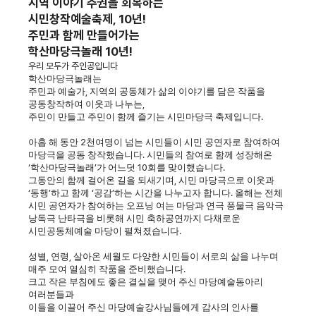
지역 이야기 주권을 회복하는
시민창작예술축제, 10년!
주민과 함께 만들어가는
학산마당극놀래 10년!
우리 모두가 주인공입니다
학산마당극놀래는
주민과 예술가
,
지역의 공동체가 삶의 이야기를 담은 작품을
공동창작하여 이웃과 나누는
,
주민이 만들고 주민이 함께 즐기는 시민마당극 축제입니다
.
아홉 해 동안
2
천여명이 넘는 시민들이 시민 공연자로 참여하여
마당극을 공동 창작했습니다
.
시민들의 참여로 함께 성장해온
‘
학산마당극놀래
’
가 어느덧
10
회를 맞이했습니다
.
그동안의 함께 걸어온 길을 되새기며
,
시민 마당극으로 이웃과
‘
동행
’
하고 함께
‘
공감
’
하는 시간을 나누고자 합니다
.
올해는 전체
시민 공연자가 참여하는 오프닝 여는 마당과 연극 풍물극 음악극
낭독극 난타극을 비롯해 시민 축하공연까지 다채로운
시민공동체예술 마당이 펼쳐졌습니다
.
성별
,
연령
,
살아온 세월도 다양한 시민들이 서로의 삶을 나누며
매주 모여 열심히 작품을 준비했습니다
.
크고 작은 부침에도 좋은 결실을 맺어 주신 마당예술동아리
여러분들과
이들을 이끌어 주신 마당예술강사님들에게 감사의 인사를