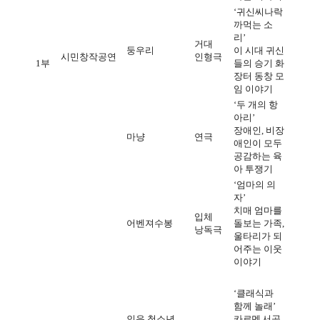
‘
귀신씨나락
까먹는 소
리
’
거대
둥우리
이 시대 귀신
시민창작공연
인형극
1
부
들의 승기 화
장터 동창 모
임 이야기
‘
두 개의 항
아리
’
장애인
,
비장
마냥
연극
애인이 모두
공감하는 육
아 투쟁기
‘
엄마의 의
자
’
치매 엄마를
입체
어벤져수봉
돌보는 가족
,
낭독극
울타리가 되
어주는 이웃
이야기
‘
클래식과
함께 놀래
’
인음 청소년
카르멘 서곡
,