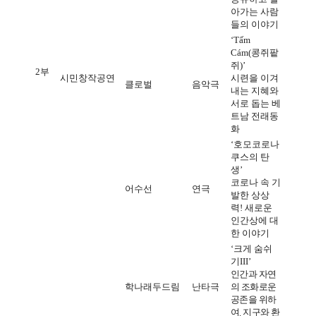
아가는 사람
들의 이야기
‘Tấm
Cám(
콩쥐팥
쥐
)’
2
부
시민창작공연
시련을 이겨
클로벌
음악극
내는 지혜와
서로 돕는 베
트남 전래동
화
‘
호모코로나
쿠스의 탄
생
’
코로나 속 기
어수선
연극
발한 상상
력
!
새로운
인간상에 대
한 이야기
‘
크게 숨쉬
기
III’
인간과 자연
학나래두드림
난타극
의 조화로운
공존을 위하
여
,
지구와 환