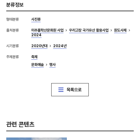
분류정보
형태분류
사진류
출처분류
미추홀학산문화원 사업
우리고장 국가유산 활용사업
원도사제
2024
시기분류
2020년대
2024년
주제분류
축제
문화예술
행사
목록으로
관련 콘텐츠