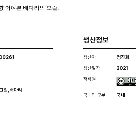
고향 어여쁜 배다리의 모습.
생산정보
00261
생산자
정진희
생산일자
2021
저작권
그림,배다리
국내외 구분
국내