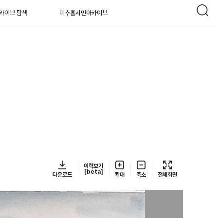
카이브 탐색
미추홀시민아카이브
이력보기
[beta]
다운로드
확대
축소
전체화면