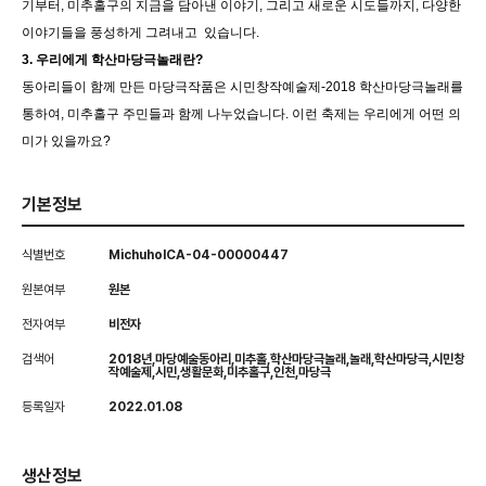
기부터, 미추홀구의 지금을 담아낸 이야기, 그리고 새로운 시도들까지, 다양한
이야기들을 풍성하게 그려내고 있습니다.
3. 우리에게 학산마당극놀래란?
동아리들이 함께 만든 마당극작품은 시민창작예술제-2018 학산마당극놀래를
통하여, 미추홀구 주민들과 함께 나누었습니다. 이런 축제는 우리에게 어떤 의
미가 있을까요?
기본정보
식별번호
MichuholCA-04-00000447
원본여부
원본
전자여부
비전자
검색어
2018년,마당예술동아리,미추홀,학산마당극놀래,놀래,학산마당극,시민창
작예술제,시민,생활문화,미추홀구,인천,마당극
등록일자
2022.01.08
생산정보