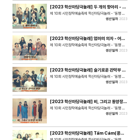
께 열어 갈 마당 이야기
지역의 이야기와 이슈를 중심으로 한 공연작품을 창작하
[2023 학산마당극놀래] 두 개의 항아리 - 마
고 있다. 출연진 ｜이영남, 김성수, 김태봉, 문다비다, 신
냥 공연영상
영순, 이인숙 연계단체｜ 극단 미추홀 (강사 김범수) 작
제 10회 시민창작예술축제 학산마당극놀래 - '동행 그
품소개｜승기화장터 동창 모임이 있는 날. 하나 둘 날아
리고 공감' 작품명 ｜두 개의 항아리 장 르｜연극 참여
생산일자
2023
든 귀신들의 씨나락 까먹는 이야기들이 펼쳐진다. 동창
팀 ｜'마냥' 마당예술동아리 동아리소개｜인천시각장애
모임이 한 창인데... 그때, 길을 잘 못 찾아든 개 한 마리
인복지관과 연계하여 시각장애인으로 구성된 동아리. 자
가 나타난다. 전세 사기를 당해 죽은 주인을 지키지 못해
전적 이야기와 장애인식 개선 등 사회적 메시지를 담은
억울해 하는 개의 사연을 들은 망자들은 넋을 기리며 자
창작 작품으로 많은 공감과 호응을 받고 있다. 출연진 ｜
[2023 학산마당극놀래] 엄마의 의자 - 어벤
손들의 안녕을 기원하고 다시 길을 떠나는 이야기
김월랑, 박신영, 김광열, 박은실, 이금희, 이혜란, 임순자
져수봉 공연영상
연계단체｜예술공작소 웃다짓다 (강사 오지나) 작품소
제 10회 시민창작예술축제 학산마당극놀래 - '동행 그
개｜육아는 어렵다. 시각장애인 순진에게 육아는 더더
리고 공감' 작품명 ｜엄마의 의자 장 르｜입체낭독극 참
생산일자
2023
더욱 어렵다. 장애인, 비장애인이 모두 공감할 수밖에 없
여팀 ｜'어벤져수봉' 마당예술동아리 동아리소개｜어벤
는 순진의 육아 투쟁기
져스의 영웅들처럼 60대부터 17살 청소년까지 함께 하
는 다재다능한 동아리원들이 모였다. 특정 나이대 뿐 아
니라 가족 등 전 세대가 생각해봐야 하는 ‘치매’에 대한
[2023 학산마당극놀래] 슬기로운 관악부 생
이야기에 주목하고 있다. 출연진 ｜민후남, 김소향, 김순
활 - 인기공 관악부 공연영상
옥, 김현자, 배종대, 이명주, 이서율, 이선옥 연계단체｜
제 10회 시민창작예술축제 학산마당극놀래 - '동행 그
극단 핸즈온 (강사 오연주) 작품소개｜치매에 걸린 엄마
리고 공감' 작품명 ｜슬기로운 관악부 생활 장 르｜음악
생산일자
2023
와 그 엄마를 돌보는 가족들. 그리고 그들의 울타리가 되
극 참여팀 ｜'인기공 관악부' 마당예술동아리 동아리소
어주는 마을 사람들의 이야기가 펼쳐진다. 과거와 현재
개｜인천기계공업고등학교와 연계하여, 오랜 역사와 전
를 오가며 그들이 보여주고 들려주는 입체낭독극
통이 있는 관악부의 학생들이 전체 참여했다. 악기 연주
와 더불어 청소년들의 이야기가 있는 공연 작품을 만들
[2023 학산마당극놀래] 비, 그리고 동양장
어 선보였다. 출연진 ｜김현성, 고지명, 곽근우, 김건영,
사거리
김민철, 김은빈, 김준호, 김태인, 문우준, 박성환, 박우
제 10회 시민창작예술축제 학산마당극놀래 - '동행 그
찬, 박지민, 박진서, 박현준, 서영준, 오창영, 용석민, 유
리고 공감' 작품명 ｜비, 그리고 동양장 사거리 장 르｜
생산일자
2023
세현, 윤승준, 윤영범, 이동민, 이서중, 이승민, 이승혁,
연극 참여팀 ｜'아름다운비행' 마당예술동아리 동아리
이신우, 이용훈, 이태규, 장동훈, 정우진, 조성우, 조원
소개｜2017년에 결성된 주안6동 ‘늴리리야’ 동아리 회
호, 조현준, 최유민, 최윤, 친군, 한용준, 함세규, 황현민
원들과 2021년부터 학산생활문화센터로 활동기반을
연계단체｜ 극단 아토 (강사 김유미) 작품소개｜인천기
옮겨 활동을 확대하였으며, 시민 펀딩과 정기 공연을 준
[2023 학산마당극놀래] Tấm Cám(콩쥐
계공업고등학교 관악부원들이 동아리 생활을 하며 겪었
비하며 활동을 심화하고 있다. 출연진 ｜김찬주, 박상용,
팥쥐) - 클로벌 공연영상
던 일들을 바탕으로 학생들의 갈등과 화해를 통한 화합
박신열, 오세익, 윤경진, 이하늘, 정지훈, 최미자, 한주연
제 10회 시민창작예술축제 학산마당극놀래 - '동행 그