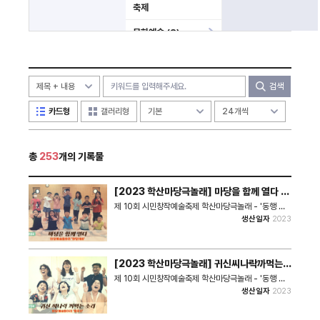
축제
문화예술 (8)
사건 (3)
미분류
검색
카드형
갤러리형
총
253
개의 기록물
[2023 학산마당극놀래] 마당을 함께 열다 -
마당깨비 공연영상
제 10회 시민창작예술축제 학산마당극놀래 - '동행 그
리고 공감' 작품명 ｜마당을 함께 열다 장 르｜탈춤극
생산일자
2023
참여팀 ｜'마당깨비 마당예술동아리 동아리소개｜아이
들이 마을에서 놀고, 배우고, 즐기며 쑥쑥 자랄 수 있는
마당으로, 초2부터 중3까지 다양한 연령의 아이들이 함
께 어울리며 마을과 이웃으로 문화적 시선을 확장하고
[2023 학산마당극놀래] 귀신씨나락까먹는
있다. 출연진 ｜이규석, 김운주, 김지윤, 배흐저드, 연승
소리 - 둥우리 공연영상
후, 우성민, 울르즈백, 이서우, 자르니고르, 전가람, 정하
제 10회 시민창작예술축제 학산마당극놀래 - '동행 그
준, 최서윤, 최윤경, 최윤서 연계단체｜ 공연단체 위로
리고 공감' 작품명 ｜귀신씨나락까먹는 소리 장 르｜거
생산일자
2023
(강사 차은선) 작품소개｜어려운 일이 생길 때 우리는
대인형극 참여팀 ｜'둥우리' 마당예술동아리 동아리소
어떻게 헤쳐나갈까요? 해결책을 찾기 위해 고민하던 말
개｜학산마당극놀래 10주년을 맞아 2015년에 활동하
썽쟁이 도깨비들은 '마당'을 떠올린다. 마당깨비들과 함
였던 동아리원들과 신규 회원들이 의기투합해서 뭉쳤다.