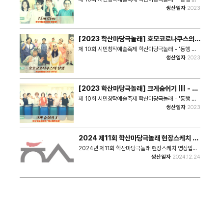
의 과정을 담아낸 음악극
연계단체｜ 예술처房(방) (강사 김은미) 작품소개｜지
리고 공감' 작품명 ｜Tấm Cám(콩쥐팥쥐) 장 르｜음
생산일자
2023
금은 흔적도 남지 않고 헐린 옛 동양장. 그럼에도 우리들
악극 참여팀 ｜'클로벌' 마당예술동아리 동아리소개｜
은 아직 ‘동양장 사거리’라 부른다. 동양장 사거리의 추
미추홀구가족센터와 연계하여 다문화 가정 여성들로 구
억을 공유하고 살아가는 사람들의 이야기
성된 동아리. 세계를 뜻하는 글로벌(Global)과 행운을
상징하는 클로버를 합쳐 동아리명을 지었으며, 다양한
[2023 학산마당극놀래] 호모코로나쿠스의
장르의 창작극에 도전하고 있다. 출연진 ｜VŨ NGỌC
탄생 - 어수선 공연영상
DIỆP 원혜진, NGUYỄN DIỄM PHI 응웬젬피,
제 10회 시민창작예술축제 학산마당극놀래 - '동행 그
HOÀNG THƯƠNG 한리아, VÕ THỊ TRÚC MY
리고 공감' 작품명 ｜호모코로나쿠스의 탄생 장 르｜연
생산일자
2023
버티쭉미, TRẦN THỊ THÙY DUNG 전민경,
극 참여팀 ｜'어수선' 마당예술동아리 동아리소개｜어
NGUYỄN THỊ PHƯƠNG LINH 응웬티프엉린,
질고, 수려하고 선한 사람들의 줄임말인 ‘어.수.선’. 도화
NGUYỄN THỊ MAI 응웬티마이, ĐỒNG NGỌC
동 아파트 단지와 연계로 시작하여, 아파트 축제와 인천
HÂN 동응옥한 연계단체｜ 극단 아토 (강사 한지은) 작
시민연극제에도 참여하는 등 마을과 지역에서 다양하게
[2023 학산마당극놀래] 크게숨쉬기 ||| - 학
품소개｜아버지를 여의고 슬픔에 빠진 Tấm에게는 새
활동하고 있다. 출연진 ｜조현경, 조영호, 김명순, 김태
나래두드림 공연영상
어머니와 여동생 Cám이 남았다. 어떤 어려운 상황에서
은, 김행화, 김현주, 안정순, 정계선, 조형란, 황순녀 연
제 10회 시민창작예술축제 학산마당극놀래 - '동행 그
도 꿋꿋하게 견디며 하루하루를 보내는 Tấm. 그리고
계단체｜ 예술공작소 웃다짓다 (강사 오지나) 작품소개
리고 공감' 작품명 ｜크게숨쉬기 ||| 장 르｜난타극 참여
생산일자
2023
그런 소녀를 도와주는 이들이 나타난다. 어디선가 들어
｜인간들의 땅따먹기로 동물들은 터전을 잃고 그로 인
팀 ｜'학나래두드림 마당예술동아리 동아리소개｜학익
본 듯한 이야기! 베트남 전래동화 Tấm Cám!
해 세상은 코로나로 고민이다. 반복되는 팬데믹, 엔데믹
1동 행정복지센터와 주민자치회, 문화원 간 협력으로 운
에 인간들은 새로운 인간형에서 해답을 찾는다. 일명 호
영되고 있으며, 난타 뿐 아니라 마칭반으로 확대하여 ‘학
모 노코로나! 코로나를 소재로 기발한 상상력이 돋보이
나래 종점축제(학익1동 마을축제)’등 지역에서 다양한
2024 제11회 학산마당극놀래 현장스케치 영
는 판타지 연극
활동을 펼치고 있다. 출연진 ｜이재혁, 김태순, 권은숙,
상
김복자, 김영란, 민경자, 이경희, 이정금, 임정숙, 정지선
2024년 제11회 학산마당극놀래 현장스케치 영상입니
연계단체｜ 풍물패 더늠 (강사 반승환) 작품소개｜
다.
생산일자
2024.12.24
2017년 ‘크게숨쉬기||’를 재해석한 작품으로, 저어새와
나비 그리고 인간이 함께 살아가던 중 기계화와 공장 등
각종 오염물질을 배출하여 자연이 파괴된다. 그러한 모
습을 볼 수 없었던 영웅이 자연을 회복시켜 예전처럼 다
같이 함께 살아간다는 내용을 담은 난타극