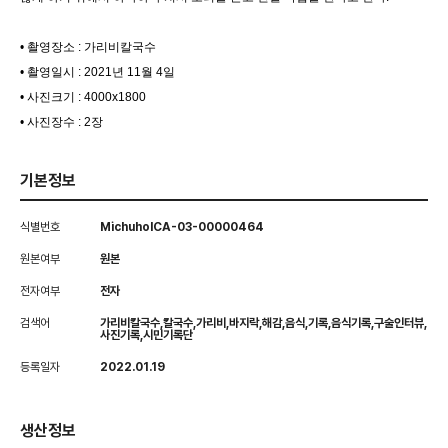
• 촬영장소 : 가리비칼국수
• 촬영일시 : 2021년 11월 4일
• 사진크기 : 4000x1800
• 사진장수 : 2장
기본정보
식별번호
MichuholCA-03-00000464
원본여부
원본
전자여부
전자
검색어
가리비칼국수,칼국수,가리비,바지락,해감,음식,기록,음식기록,구술인터뷰,
사진기록,시민기록단
등록일자
2022.01.19
생산정보