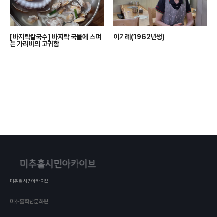
[바지락칼국수] 바지락 국물에 스며
이기례(1962년생)
든 가리비의 고귀함
미추홀시민아카이브
미추홀학산문화원