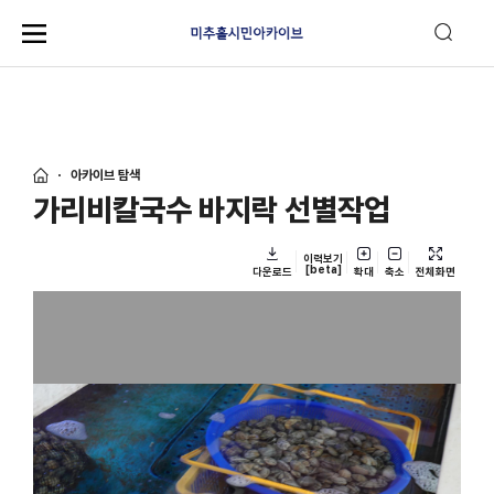
아카이브 탐색
가리비칼국수 바지락 선별작업
이력보기
[beta]
다운로드
확대
축소
전체화면