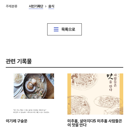
주제분류
시민기록단
음식
목록으로
관련 기록물
이기례 구술문
미추홀, 살아지다5 미추홀 사람들은
이 맛을 안다