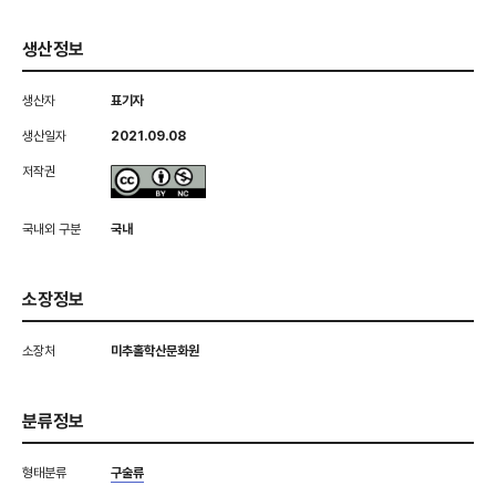
생산정보
생산자
표기자
생산일자
2021.09.08
저작권
국내외 구분
국내
소장정보
소장처
미추홀학산문화원
분류정보
형태분류
구술류