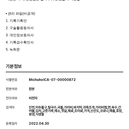
• 관리 파일(비공개)
1. 기록기획안
2. 구술활용동의서
3. 개인정보동의서
4. 기록검수확인서
5. 녹취문
기본정보
식별번호
MichuholCA-07-00000872
원본여부
원본
전자여부
비전자
검색어
인천,미추홀구,칼국수,국물,가리비,바지락,귀족조개,가리비찜,면,육수,건
어물,김치,고춧가루,채소,젓갈,재료,조미료,가격,신선도,코로나,매출,포장,
환경,식생활
등록일자
2022.04.30