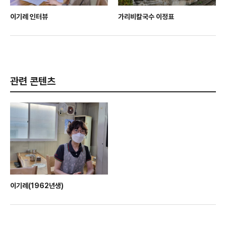
이기례 인터뷰
가리비칼국수 이정표
관련 콘텐츠
이기례(1962년생)