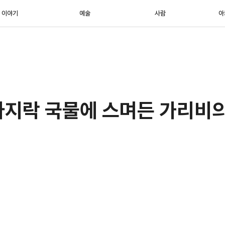
이야기
예술
사람
아
바지락 국물에 스며든 가리비