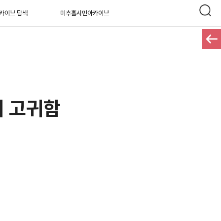
카이브 탐색
미추홀시민아카이브
의 고귀함