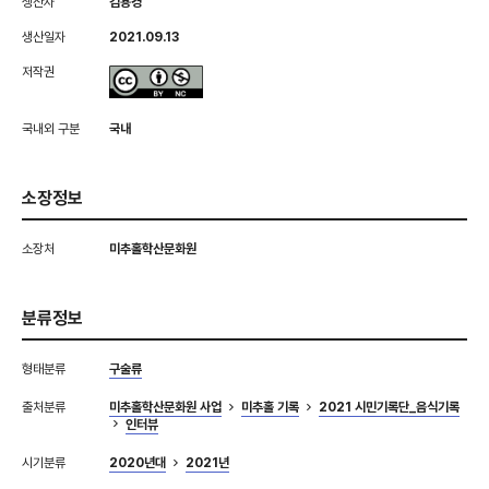
생산자
김용경
생산일자
2021.09.13
저작권
국내외 구분
국내
소장정보
소장처
미추홀학산문화원
분류정보
형태분류
구술류
출처분류
미추홀학산문화원 사업
미추홀 기록
2021 시민기록단_음식기록
인터뷰
시기분류
2020년대
2021년