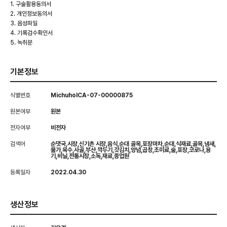
1. 구술활용동의서
2. 개인정보동의서
3. 음성파일
4. 기록검수확인서
5. 녹취문
기본정보
식별번호
MichuholCA-07-00000875
원본여부
원본
전자여부
비전자
검색어
순댓국,시장,신기촌 시장,음식,순대 골목,포장마차,순대,식재료,골목,냄새,
물가,육수,사골,부산,깍두기,갓김치,양념,곱창,조미료,술,포장,코로나,용
기,비닐,전통시장,소독,재료,종업원
등록일자
2022.04.30
생산정보