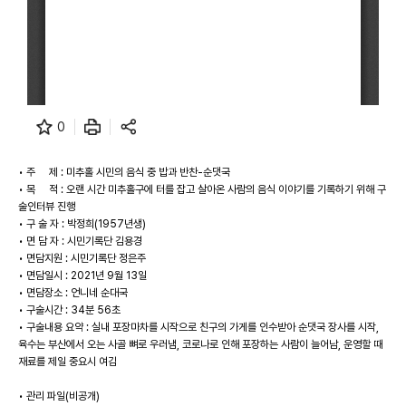
0
• 주 제 : 미추홀 시민의 음식 중 밥과 반찬-순댓국
• 목 적 : 오랜 시간 미추홀구에 터를 잡고 살아온 사람의 음식 이야기를 기록하기 위해 구
술인터뷰 진행
• 구 술 자 : 박정희(1957년생)
• 면 담 자 : 시민기록단 김용경
• 면담지원 : 시민기록단 정은주
• 면담일시 : 2021년 9월 13일
• 면담장소 : 언니네 순대국
• 구술시간 : 34분 56초
• 구술내용 요약 : 실내 포장마차를 시작으로 친구의 가게를 인수받아 순댓국 장사를 시작,
육수는 부산에서 오는 사골 뼈로 우러냄, 코로나로 인해 포장하는 사람이 늘어남, 운영할 때
재료를 제일 중요시 여김
• 관리 파일(비공개)