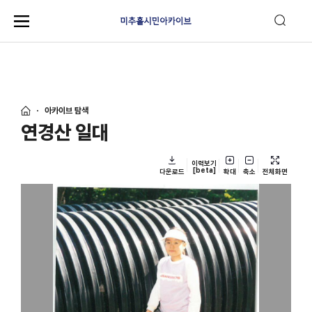
아카이브 탐색
연경산 일대
이력보기
[beta]
다운로드
확대
축소
전체화면