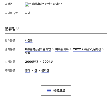
저작권
국내외 구분
국내
분류정보
형태분류
사진류
출처분류
미추홀학산문화원 사업
미추홀 기록
2022 기록공모_문학산
수집
시기분류
2000년대
2004년
주제분류
생태
산
문학산
목록으로