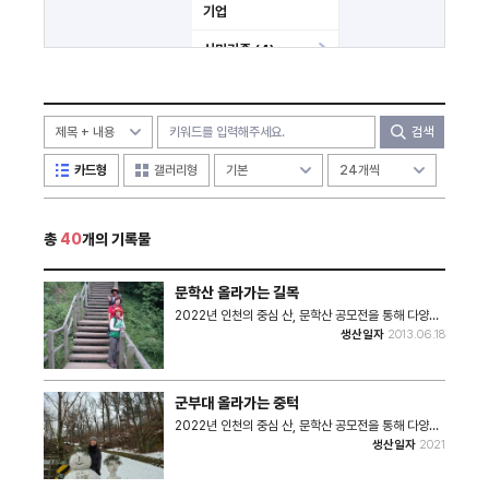
기업
시민기증 (4)
미분류
기타
검색
카드형
갤러리형
총
40
개의 기록물
문학산 올라가는 길목
2022년 인천의 중심 산, 문학산 공모전을 통해 다양한
사진과 이야기를 수집하였다. 친한 교회권사님들 문학
생산일자
2013.06.18
산 해설해주고 점심먹은 날 • 촬영장소 : 문학산 올라가
는 길목 • 촬영일자 : 2013년 6월 18일 • 사진크기 :
726x905 • 사진장수 : 1 #. 해당 사진은 2022 특성
화사업 기록물 수집 공모전 '그 해 우리 문학산은...'을 통
군부대 올라가는 중턱
해 수집된 사진입니다.
2022년 인천의 중심 산, 문학산 공모전을 통해 다양한
사진과 이야기를 수집하였다. 겨울 군부대 올라가는 중
생산일자
2021
턱, 문학산 봉사가면서 눈사람과 한컷 • 촬영장소 : 군부
대 올라가는 중턱 • 촬영일자 : 2021년 • 사진크기 :
720x960 • 사진장수 : 1 #. 해당 사진은 2022 특성