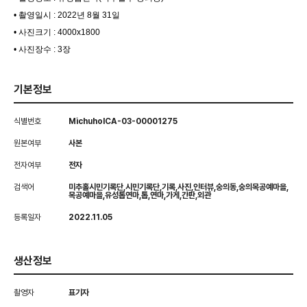
• 촬영일시 : 2022년 8월 31일
• 사진크기 : 4000x1800
• 사진장수 : 3장
기본정보
식별번호
MichuholCA-03-00001275
원본여부
사본
전자여부
전자
검색어
미추홀시민기록단,시민기록단,기록,사진,인터뷰,숭의동,숭의목공예마을,
목공예마을,유성톱연마,톱,연마,가게,간판,외관
등록일자
2022.11.05
생산정보
촬영자
표기자