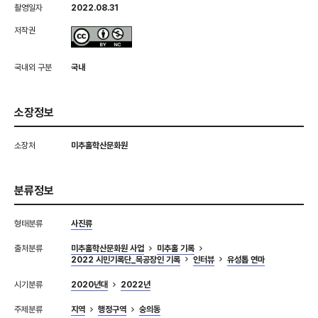
촬영일자
2022.08.31
저작권
국내외 구분
국내
소장정보
소장처
미추홀학산문화원
분류정보
형태분류
사진류
출처분류
미추홀학산문화원 사업
미추홀 기록
2022 시민기록단_목공장인 기록
인터뷰
유성톱 연마
시기분류
2020년대
2022년
주제분류
지역
행정구역
숭의동