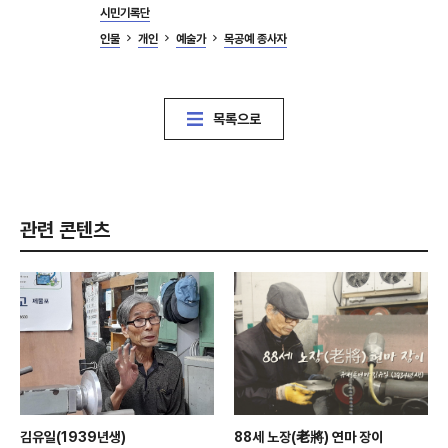
시민기록단
인물
개인
예술가
목공예 종사자
목록으로
관련 콘텐츠
김유일(1939년생)
88세 노장(老將) 연마 장이