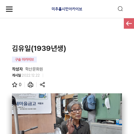
김유일(1939년생)
구술 아카이브
작성자
학산문화원
게시일
2022.12.22
0