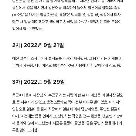
결혼했음, 원판 원 재료를 들여서 형태를 깎고 따내면 된다고 함, 아버지께서
광산에서 일을 하시면서 일본어를 익숙하게 들어서 일본어를 잘했음. 중석
(특수철)을 캐시는 일을 하셨음, 유성’은 넉넉할 유, 성할 성, 직장에서 퇴사
하고 내 일을 해야겠다고 생각하고 시작했음. 애로가 많았지만 여러 도움이
있어서 할 수 있었음.
2차) 2022년 9월 21일
예전 일본 마츠시타에서 설계도를 가져와 제작했음. 그 당시 만든 기계를 지
금까지 사용함. 다이아몬드 휠은 부산 것을 사용하며, 한 달에 7개 정도 씀.
3차) 2022년 9월 29일
목공예마을에 사장님 외 수공구 하는 사람이 한 분 더 계셨음. 제일시장 밑으
로 큰 저수지가 있었고, 용정초등학교 쪽이 전부 배나무 밭이었음. 아버지의
영향으로 일본어를 잘해 직장에서 일본 바이어 담당이었음. 주인선 철길 이
야기. 예전에는 톱을 연마하고, 성형하는 작업을 전부 했었음. 옛날엔 지방에
서 올라와 많이 해드렸는데 지금은 물량이 줄었음. 좋은 주변 사람들에게 카
톡을 많이 보내심.