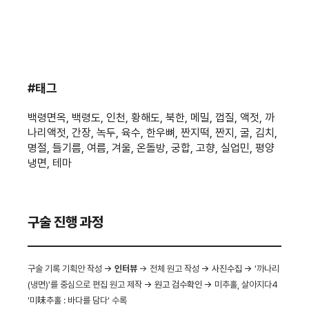
#태그
백령면옥, 백령도, 인천, 황해도, 북한, 메밀, 껍질, 액젓, 까
나리액젓, 간장, 녹두, 육수, 한우뼈, 짠지떡, 짠지, 굴, 김치,
명절, 들기름, 여름, 겨울, 온돌방, 궁합, 고향, 실업민, 평양
냉면, 테마
구술 진행 과정
구술 기록 기획안 작성
→
인터뷰
→ 전체 원고 작성
→ 사진수집 →
'까나리
(냉면)'를 중심으로 편집 원고 제작
→ 원고 검수확인 →
미추홀, 살아지다4
'미味추홀 : 바다를 담다' 수록