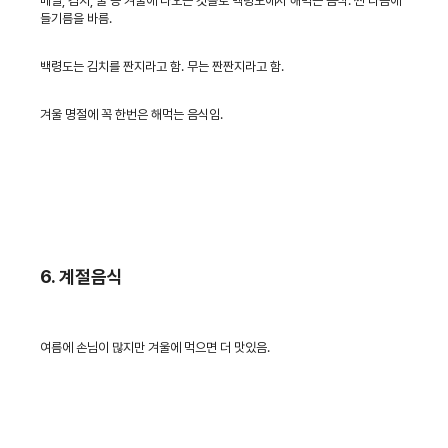
메밀, 김치, 굴 등 겨울에 나오는 것들로 백령도에서 해먹는 음식. 찐 다음에
들기름을 바름.
백령도는 김치를 짠지라고 함. 무는 짠짠지라고 함.
겨울 명절에 꼭 한번은 해먹는 음식임.
6. 계절음식
여름에 손님이 많지만 겨울에 먹으면 더 맛있음.