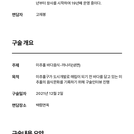
년부터 장사를 시작하여 19년째 운영 중이다.
면담자
고재봉
구술 개요
주제
미추홀 바다음식-까나리(냉면)
목적
미추홀구가 도시개발로 매립이 되기 전 바다를 담고 있는 미
추홀의 음식문화를 기록하기 위해 구술인터뷰 진행
구술일자
2021년 12월 2일
면담장소
백령면옥
구술내용 요약