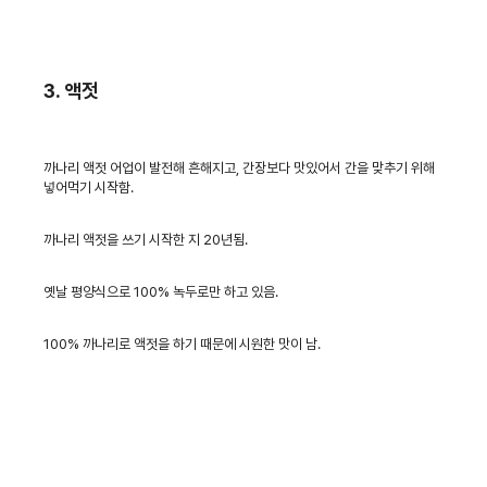
3. 액젓
까나리 액젓 어업이 발전해 흔해지고, 간장보다 맛있어서 간을 맞추기 위해
넣어먹기 시작함.
까나리 액젓을 쓰기 시작한 지 20년됨.
옛날 평양식으로 100% 녹두로만 하고 있음.
100% 까나리로 액젓을 하기 때문에 시원한 맛이 남.