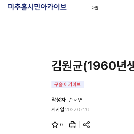
마을
김원균(1960년생
구술 아카이브
작성자
손서연
게시일
2022.07.26
0