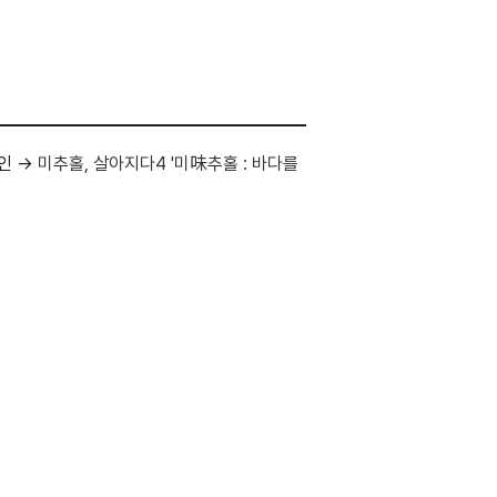
인 →
미추홀, 살아지다4 '미味추홀 : 바다를