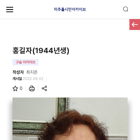
홍길자(1944년생)
구술 아카이브
작성자
최지은
게시일
2022.06.02
0