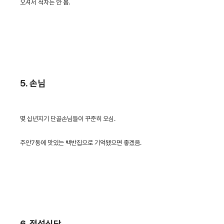
오셔서 적자는 안 봄.
5. 손님
몇 십년지기 단골손님들이 꾸준히 오심.
주안7동에 맛있는 백반집으로 기억됐으면 좋겠음.
6. 정성식당