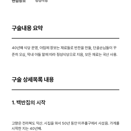
면담장소
정성식당
구술내용 요약
40년째 식당 운영, 아침에 장보는 재료들로 반찬을 만듦, 단골손님들이 꾸
준히 오심, 막내 아들 말에 따라 정성식당으로 지음, 모든 재료는 국산 사용.
구술 상세목록 내용
1. 백반집의 시작
고향은 전라북도 익산. 시집을 와서 50년 동안 미추홀구에서 사셨음. 가게를
시작한 지는 40년째.