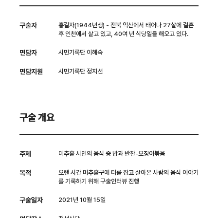
구술자
홍길자(1944년생) - 전북 익산에서 태어나 27살에 결혼
후 인천에서 살고 있고, 40여 년 식당일을 해오고 있다.
면담자
시민기록단 이혜숙
면담지원
시민기록단 정지선
구술 개요
주제
미추홀 시민의 음식 중 밥과 반찬-오징어볶음
목적
오랜 시간 미추홀구에 터를 잡고 살아온 사람의 음식 이야기
를 기록하기 위해 구술인터뷰 진행
구술일자
2021년 10월 15일