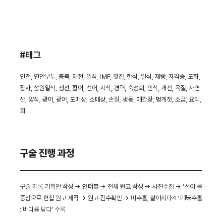
#태그
인천, 연안부두, 충북, 제천, 일식, IMF, 횟집, 한식, 일식, 제빵, 자격증, 도화,
장사, 삼원일식, 생선, 활어, 선어, 지식, 경력, 숙성회, 인식, 개선, 육질, 자연
산, 양식, 광어, 광어, 도매상, 소매상, 손질, 냉동, 애간장, 멍게젓, 소금, 요리,
회
구술 진행 과정
구술 기록 기획안 작성
→
인터뷰
→ 전체 원고 작성
→ 사진수집 →
'선어'를
중심으로 편집 원고 제작
→ 원고 검수확인 →
미추홀, 살아지다4 '미味추홀
: 바다를 담다' 수록