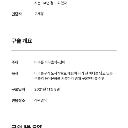
지는 34년 정도 되었다.
면담자
고재봉
구술 개요
주제
미추홀 바다음식-선어
목적
미추홀구가 도시개발로 매립이 되기 전 바다를 담고 있는 미
추홀의 음식문화를 기록하기 위해 구술인터뷰 진행
구술일자
2021년 11월 8일
면담장소
삼원일식
구술내용 요약