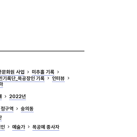
산문화원 사업
미추홀 기록
시민기록단_목공장인 기록
인터뷰
마
대
2022년
행정구역
숭의동
단
개인
예술가
목공예 종사자