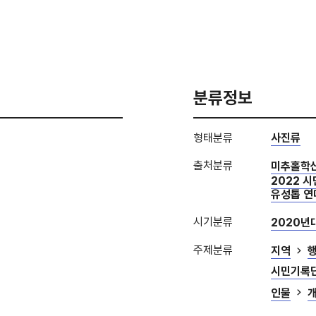
분류정보
형태분류
사진류
출처분류
미추홀학
2022 
유성톱 연
시기분류
2020년
주제분류
지역
시민기록
인물