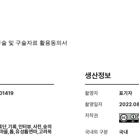
 구술 및 구술자료 활용동의서
생산정보
01419
촬영자
표기자
촬영일자
2022.08
저작권
단,기록,인터뷰,사진,숭의
마을,톱,유성톱연마,고려목
국내외 구분
국내