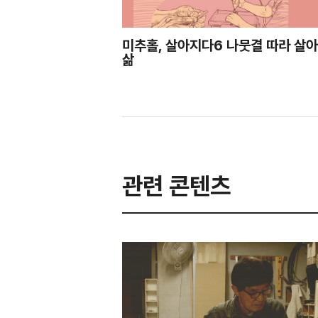
미추홀, 살아지다6 나뭇결 따라 살
삶
관련 콘텐츠