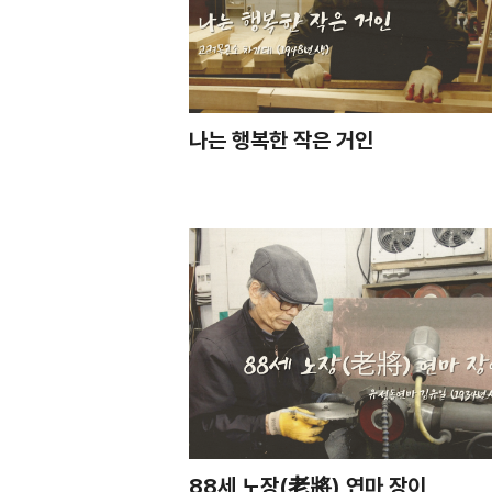
나는 행복한 작은 거인
88세 노장(老將) 연마 장이