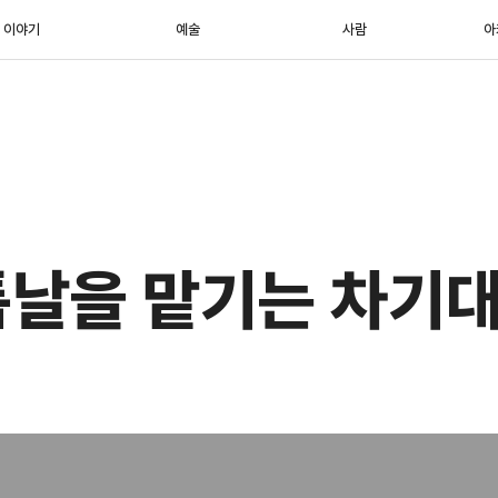
이야기
예술
사람
아
날을 맡기는 차기대