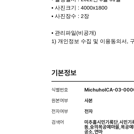
• 사진크기 : 4000x1800
• 사진장수 : 2장
• 관리파일(비공개)
1) 개인정보 수집 및 이용동의서,
기본정보
식별번호
MichuholCA-03-000
원본여부
사본
전자여부
전자
검색어
미추홀시민기록단,시민기록
동,숭의목공예마을,목공예
공소,연마