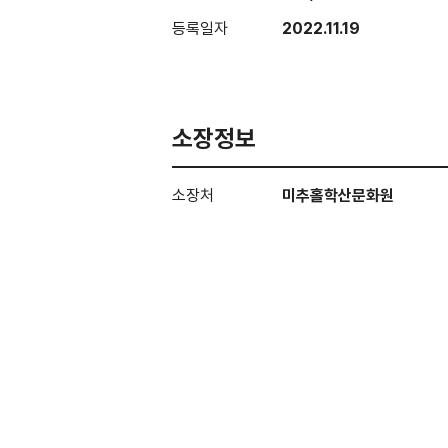
등록일자
2022.11.19
소장정보
소장처
미추홀학산문화원