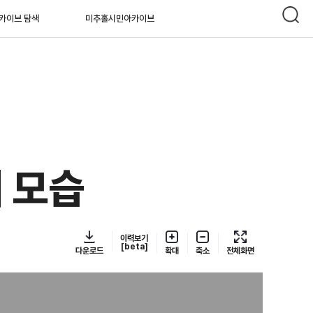
카이브 탐색
미추홀시민아카이브
 모습
이력보기
[beta]
다운로드
확대
축소
전체화면