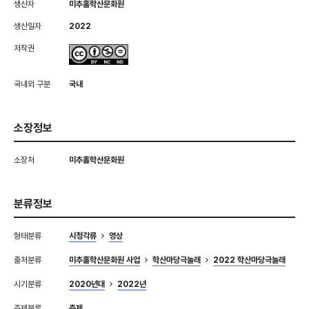
생산자
미추홀학산문화원
생산일자
2022
저작권
국내외 구분
국내
소장정보
소장처
미추홀학산문화원
분류정보
형태분류
시청각류
영상
출처분류
미추홀학산문화원 사업
학산마당극놀래
2022 학산마당극놀래
시기분류
2020년대
2022년
주제분류
축제