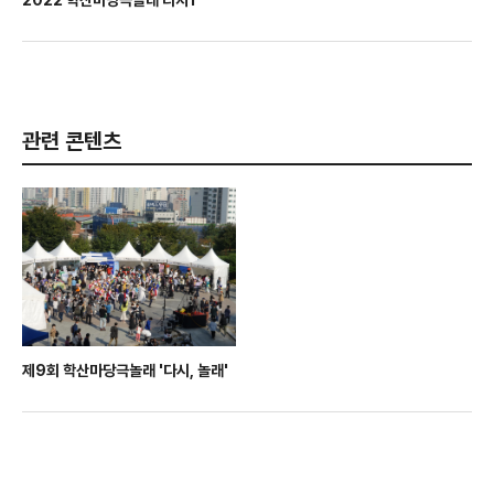
2022 학산마당극놀래 티저1
관련 콘텐츠
제9회 학산마당극놀래 '다시, 놀래'