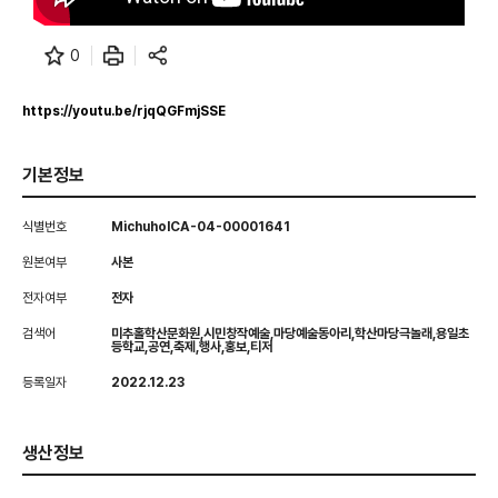
0
https://youtu.be/rjqQGFmjSSE
기본정보
식별번호
MichuholCA-04-00001641
원본여부
사본
전자여부
전자
검색어
미추홀학산문화원,시민창작예술,마당예술동아리,학산마당극놀래,용일초
등학교,공연,축제,행사,홍보,티저
등록일자
2022.12.23
생산정보