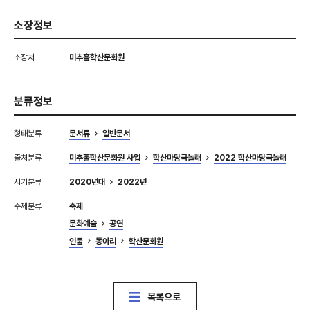
소장정보
소장처
미추홀학산문화원
분류정보
형태분류
문서류
일반문서
출처분류
미추홀학산문화원 사업
학산마당극놀래
2022 학산마당극놀래
시기분류
2020년대
2022년
주제분류
축제
문화예술
공연
인물
동아리
학산문화원
목록으로