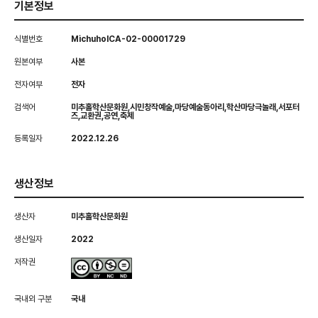
기본정보
식별번호
MichuholCA-02-00001729
원본여부
사본
전자여부
전자
검색어
미추홀학산문화원,시민창작예술,마당예술동아리,학산마당극놀래,서포터
즈,교환권,공연,축제
등록일자
2022.12.26
생산정보
생산자
미추홀학산문화원
생산일자
2022
저작권
국내외 구분
국내