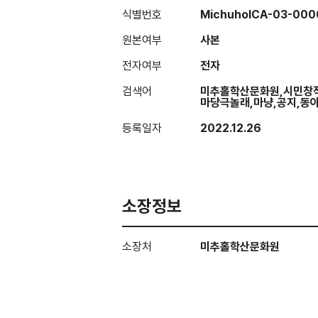
식별번호
MichuholCA-03-000
원본여부
사본
전자여부
전자
검색어
미추홀학산문화원,시민창
마당극놀래,마냥,공지,동아
등록일자
2022.12.26
소장정보
소장처
미추홀학산문화원