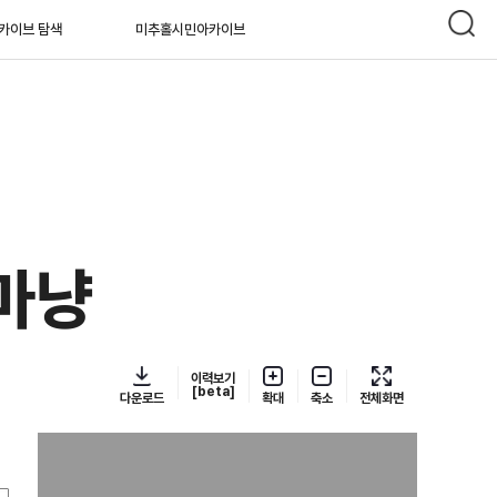
카이브 탐색
미추홀시민아카이브
마냥
이력보기
[beta]
다운로드
확대
축소
전체화면