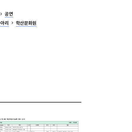
공연
동아리
학산문화원