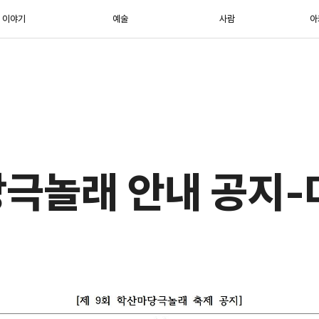
이야기
예술
사람
아
당극놀래 안내 공지-