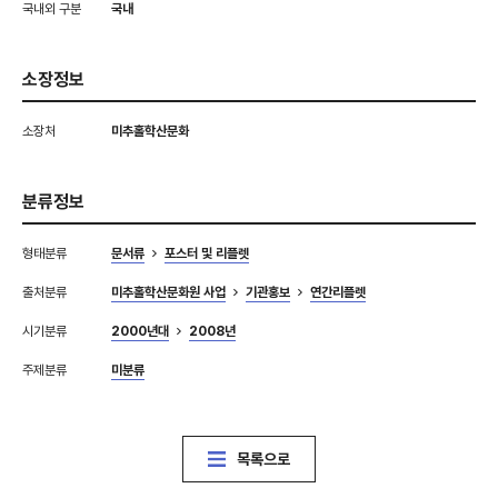
국내외 구분
국내
소장정보
소장처
미추홀학산문화
분류정보
형태분류
문서류
포스터 및 리플렛
출처분류
미추홀학산문화원 사업
기관홍보
연간리플렛
시기분류
2000년대
2008년
주제분류
미분류
목록으로