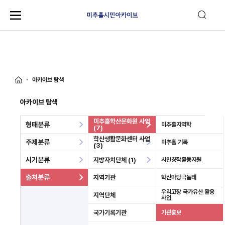
아카이브 탐색
아카이브 탐색
미추홀학산문화원 사업
형태분류
미추홀지역학
(7)
학산생활문화센터 사업
주제분류
미추홀 기록
(3)
시기분류
지방자치단체 (1)
시민창작활동지원
출처분류
지역기관
학산마당극놀래
우리고장 국가유산 활용
지역단체
사업
국가기록기관
기관홍보