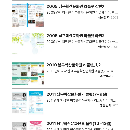
및 기행 프로그램 - 열린음악회, 성인문해교육, 실버극
2009 남구학산문화원 리플렛 상반기
단 학산 - 공공미술 프로젝트 '더.불.어', 학산소담 • 쪽
수 : 2쪽 • 크기 : 2.27MB
2009년에 제작한 미추홀학산문화원 리플렛이다. 해당
리플렛에는 2009년 미추홀학산문화원 사업 내용들이
생산일자
2009
담겨있다. - 노인일자리사업, 열린음악회, 하품학교 -
지역문화예술교육지원센터 - 영화공간 주안 - 학산소극
장 - 구민의날, 회원가입안내 - 문화학교(강의형) - 문
화학교(체험형) - 사진공모전, 학산소담, 성인문해교육,
2009 남구학산문화원 리플렛 하반기
북스타트 • 쪽수 : 2쪽 • 크기 : 1.23MB
2009년에 제작한 미추홀학산문화원 리플렛이다. 해당
리플렛에는 2009년 미추홀학산문화원 사업 내용들이
생산일자
2009
담겨있다. - 학산주민문화학교(교육형 프로그램) - 성인
문해교육 - 문화자치실현교육 문화자치의 뿌리 '학산네'
활성화 사업 - 북스타트 - 공연문화 100배 즐기기 - 사
진공모전 - 학산주민문화학교(체험형 프로그램) - 학산
2010 남구학산문화원 리플렛_1,2
미술관체험(재미있는 미술체험놀이터) - 학산문학기행
(문인따라 길바람나기) - 하품학교 - 실버극단 학산 -
2010년에 제작한 미추홀학산문화원 리플렛이다. 해당
학산소담 - 지역문화예술교육지원센터 - 영화공간주안
리플렛에는 2010년 미추홀학산문화원 사업 내용들이
생산일자
2010
- 영.주.씨 - 문화공간 - 학산소극장 기획공연 - 열린음
담겨있다. - 학산주민 문화학교(교육형 프로그램) - 학
악회 - 회원관련사항 • 쪽수 : 20쪽 • 크기 : 4.31MB
산주민문화학교(체험형 프로그램) - 학산문학기행(문인
따라 길바람나기) - 북스타트(아기는 책을 좋아해요) -
공연문화 100배 즐기기(좋은공연 관람지원) - 남구학
2011 남구학산문화원 리플렛(7~9월)
산문화원(웹진'학산소담') - 실버문화봉사단 순회공연
사업('실버문화봉사단 학산') - 성인문해교육(남구사랑
2011년에 제작한 미추홀학산문화원 리플렛이다. 해당
의 학교) - 하품학교 - 지역사회 문화예술교육(지역 거
리플렛에는 2011년 미추홀학산문화원 사업 내용들이
생산일자
2011
점 네트워크) - 영화공간 주안 예술영화관 - 영화공간주
담겨있다. - 학산주민문화학교(교육형) - 학산주민문화
안 주민 씨네마테크 - 2010 학산소극장 기획공연 -
학교(체험형) - 학산문학기행'문인따라 길바람나기' -
2010 인천 락 페스티벌 - 남구학산문화원(주간일정표
해설이 있는 영화감상'하품학교' - 북스타트'아기는 책
2~12월) - 학산소극장 - 컬처팩토리 • 쪽수 : 2쪽 / 2
을 좋아해요' - 실버문화봉사단 - 문화예술교육 오픈
2011 남구학산문화원 리플렛(10~12월)
쪽 • 크기 : 4.00MB / 3.10MB
Open 파티 - 문화예술교육 - 문화예술교육 프로그램
개발 워크숍 - 남구학산문화원 웹진'학산소담' - 영화공
2011년에 제작한 미추홀학산문화원 리플렛이다. 해당