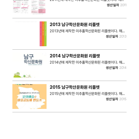
간주안 - 2011 남구 금요문화예술공연 - 공연문화
리플렛에는 2011년 미추홀학산문화원 사업 내용들이
생산일자
2011
100배 즐기기(관극회원 모집) - 학산소극장 • 쪽수 : 2
담겨있다. - 학산주민문화학교(교육형) - 학산주민문화
쪽 • 크기 :3.17MB
학교(체험형) - 해설이 있는 영화감상'하품학교' - 제8
회 주민이 만드는 하품영화제 - 실버문화봉사단 - 문화
예술교육 - 문화예술교육 오픈Open 파티 - 남구학산
2013 남구학산문화원 리플렛
문화원 웹진'학산소담' - 영화공간주안 - 문화로 세상을
보자! 2011 남구 문화예술공연 - 공연문화 100배 즐기
2013년에 제작한 미추홀학산문화원 리플렛이다. 해당
기(관극회원 모집) - 학산소극장 • 쪽수 : 2쪽 • 크기 :
리플렛에는 2013년 미추홀학산문화원 사업 내용들이
생산일자
2013
1.40MB
담겨있다. - 여섯 개의 이야기 보따리 - 학산가족음악회
- 학산소담 - 해설이 있는 영화감상'하품학교' - 제 10
회 주민이 만드는 하품영화제'가족여행' - 주민제작영화
교실 - "감성과 이성이 자라는 소리" - 학산문학기행 •
2014 남구학산문화원 리플렛
쪽수 : 7쪽 • 크기 : 962KB
2014년에 제작한 미추홀학산문화원 리플렛이다. 해당
리플렛에는 2014년 미추홀학산문화원 사업 내용들이
생산일자
2014
담겨있다. - 학산마당문화예술학교 - 학산세대공감 -
지역문화예술의 공동체망(학산문화예술@TV) - 지역
특성화 문화예술교육 - 신나는 어린이창조학교 학산소
극장 - 학산마을극장 2014 상주단체 기획공연 • 쪽수 :
2015 남구학산문화원 리플렛
12쪽 • 크기 : 3.93MB
2015년에 제작한 미추홀학산문화원 리플렛이다. 해당
리플렛에는 2015년 미추홀학산문화원 사업 내용들이
생산일자
2015
담겨있다. - 문화예술로 마을공동체 만들기 - 학산소극
장 생활문화센터 - 학산소극장 하반기 프로그램 - 학산
마을영화 - 하품학교 - 하품영화제 - 온라인 웹진 학산
문화예술@TV - 2015 문화예술동아리 - 남구학산문
화원'학산愛' 회원안내 - 문화체육자원봉사 가입안내 •
쪽수 : 7쪽 • 크기 : 828KB