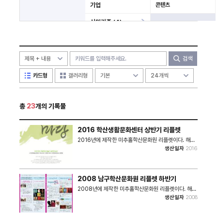
기업
콘텐츠
시민기증 (4)
미분류
기타
검색
카드형
갤러리형
총
23
개의 기록물
2016 학산생활문화센터 상반기 리플렛
2016년에 제작한 미추홀학산문화원 리플렛이다. 해당
리플렛에는 2016년 미추홀학산문화원 사업 내용들이
생산일자
2016
담겨있다. - 마당예술동아리 - 학산마당극놀래 - 우리
도 예술가 - 작은 영화제 - 학산마실, 학산살롱 - 문화가
있는 날 - 어린이극 기획공연 • 쪽수 : 8쪽 • 크기 :
2.52MB
2008 남구학산문화원 리플렛 하반기
2008년에 제작한 미추홀학산문화원 리플렛이다. 해당
리플렛에는 2008년 미추홀학산문화원 사업 내용들이
생산일자
2008
담겨있다. - 지역문화예술교욱지원센터 - 2008 사회
문화예술교육 지원사업 - 축제 - 영화공간주안 - 학산
소극장 - 학산주민문화학교 - 하품학교, 영화제 - 체험